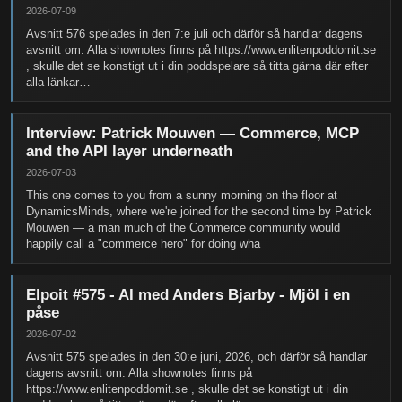
2026-07-09
Avsnitt 576 spelades in den 7:e juli och därför så handlar dagens
avsnitt om: Alla shownotes finns på https://www.enlitenpoddomit.se
, skulle det se konstigt ut i din poddspelare så titta gärna där efter
alla länkar…
Interview: Patrick Mouwen — Commerce, MCP
and the API layer underneath
2026-07-03
This one comes to you from a sunny morning on the floor at
DynamicsMinds, where we're joined for the second time by Patrick
Mouwen — a man much of the Commerce community would
happily call a "commerce hero" for doing wha
Elpoit #575 - AI med Anders Bjarby - Mjöl i en
påse
2026-07-02
Avsnitt 575 spelades in den 30:e juni, 2026, och därför så handlar
dagens avsnitt om: Alla shownotes finns på
https://www.enlitenpoddomit.se , skulle det se konstigt ut i din