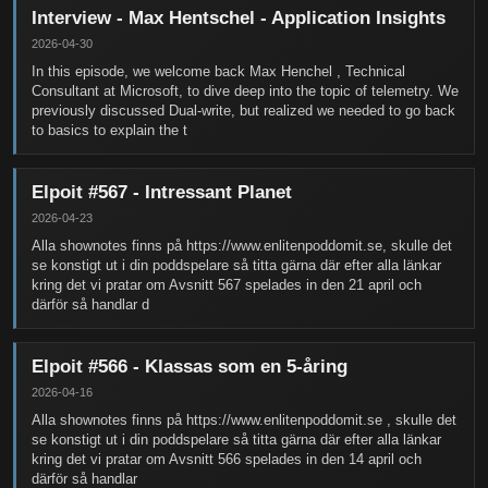
Interview - Max Hentschel - Application Insights
2026-04-30
In this episode, we welcome back Max Henchel , Technical
Consultant at Microsoft, to dive deep into the topic of telemetry. We
previously discussed Dual-write, but realized we needed to go back
to basics to explain the t
Elpoit #567 - Intressant Planet
2026-04-23
Alla shownotes finns på https://www.enlitenpoddomit.se, skulle det
se konstigt ut i din poddspelare så titta gärna där efter alla länkar
kring det vi pratar om Avsnitt 567 spelades in den 21 april och
därför så handlar d
Elpoit #566 - Klassas som en 5-åring
2026-04-16
Alla shownotes finns på https://www.enlitenpoddomit.se , skulle det
se konstigt ut i din poddspelare så titta gärna där efter alla länkar
kring det vi pratar om Avsnitt 566 spelades in den 14 april och
därför så handlar