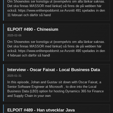
Om Shownotes ser konstiga ut (exempelvis om alla länkar saknas.
Det ska finnas MASSOR med länkar) så finns de på webben här
också: https://www.enlitenpoddomit.se Avsnitt 491 spelades in den
11 februari och därför så hand
ELPOIT #490 - Chinesium
2025-02-06
Om Shownotes ser konstiga ut (exempelvis om alla länkar saknas.
Det ska finnas MASSOR med länkar) så finns de på webben här
också: https://www.enlitenpoddomit.se Avsnitt 490 spelades in den
4 februari och därför så handl
Interview - Oscar Faixat - Local Business Data
2025-01-31
In this episode, Johan and Gustav sit down with Oscar Faixat, a
Senior Software Engineer at Microsoft , to dive into the Local
Business Data (LBD) option for hosting Dynamics 365 for Finance
and Supply Chain in your own
ELPOIT #489 - Han utvecklar Java