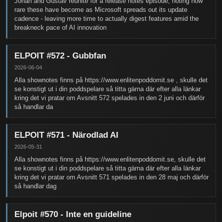
Johan and Gustav reunite for a release notes episode, noting how
rare these have become as Microsoft spreads out its update
cadence - leaving more time to actually digest features amid the
breakneck pace of AI innovation
ELPOIT #572 - Gubbfan
2026-06-04
Alla shownotes finns på https://www.enlitenpoddomit.se , skulle det
se konstigt ut i din poddspelare så titta gärna där efter alla länkar
kring det vi pratar om Avsnitt 572 spelades in den 2 juni och därför
så handlar da
ELPOIT #571 - Närodlad AI
2026-05-31
Alla shownotes finns på https://www.enlitenpoddomit.se, skulle det
se konstigt ut i din poddspelare så titta gärna där efter alla länkar
kring det vi pratar om Avsnitt 571 spelades in den 28 maj och därför
så handlar dag
Elpoit #570 - Inte en guideline