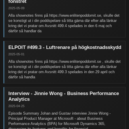
fönstret
2025-05-09
Alla shownotes finns på https://www.enlitenpoddomit.se, skulle det
se konstigt ut i din poddspelare så titta gärna där efter alla länkar
kring det vi pratar om Avsnitt 499.4 spelades in den 6 maj och
därför så handlar da
ELPOIT #499.3 - Luftrenare på högkostnadsskydd
2025-05-01
Alla shownotes finns på https://www.enlitenpoddomit.se , skulle det
se konstigt ut i din poddspelare så titta gärna där efter alla länkar
kring det vi pratar om Avsnitt 499.3 spelades in den 29 april och
därför så handla
Interview - Jinnie Wong - Business Performance
Analytics
2025-04-25
Episode Summary Johan and Gustav interview Jinnie Wong -
Principal Product Manager at Microsoft - about Business
Performance Analytics (BPA) for Microsoft Dynamics 365,
discussing its features and benefits for financial