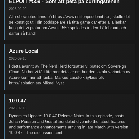
ELPOIT #559 - Som att peta på curlingstenen
2026-02-20
Alla shownotes finns på https://www.enlitenpoddomit.se , skulle det
se konstigt ut i din poddspelare så titta gärna där efter alla länkar
kring det vi pratar om Avsnitt 559 spelades in den 17 februari och
därför så handl
Azure Local
2026-02-15
I detta avsnitt av The Nerd Herd fortsätter vi pratet om Sovereign
Cloud. Nu har vi fått lite mer detaljer om hur den lokala varianten av
Azure kommer att funka. Markus Lassfolk @lassfolk
http://isolation.se/ Mikael Nyst
10.0.47
2026-02-13
Dynamics Update: 10.0.47 Release Notes In this episode, hosts
Johan Persson and Gustaf Sundblad dive into the latest features
and performance enhancements arriving in late March with version
10.0.47 . The discussion cent