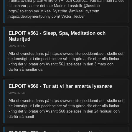
I detta avsnitt pratar vi lite om AI och Copilot... Vad kan man ha det
till och var passar det inte Markus Lassfolk @lassfolk
http://isolation.se/ Mikael Nyström @mikael_nystrom
https://deploymentbunny.com/ Viktor Hedber
ELPOIT #561 - Sleep, Spa, Meditation och
Naturljud
2026-03-05
Alla shownotes finns på https://www.enlitenpoddomit.se , skulle det
se konstigt ut i din poddspelare så titta gärna där efter alla länkar
kring det vi pratar om Avsnitt 561 spelades in den 3 mars och
därför så handlar da
ELPOIT #560 - Tur att vi har smarta lyssnare
2026-02-26
Alla shownotes finns på https://www.enlitenpoddomit.se , skulle det
se konstigt ut i din poddspelare så titta gärna där efter alla länkar
kring det vi pratar om Avsnitt 560 spelades in den 24 februari och
därför så handl