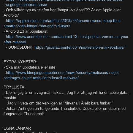
the-google-antitrust-case/
- Och vilken typ av telefon har “längst livslängd”?? Är det Apple eller
Android?
https://appleinsider.com/articles/23/10/25/iphone-owners-keep-their-
smartphones-longer-than-android-users
- Android 13 är populärast
https://www.androidpolice.com/android-13-most-popular-version-os-year-
after-release/
- BONUSLÖNK;
https://gs.statcounter.com/ios-version-market-share/
EXTRA NYHETER:
- Ska man uppdatera eller inte
https://www.bleepingcomputer.com/news/security/malicious-nuget-
packages-abuse-msbuild-to-install-malware/
PRYLLISTA
- Björn: jag är en svag människa…. Jag tror att jag vill ha en apple data-
maskin….
Jag vill veta om det verkligen är “Nirvana!! Å allt bara funkar!”
- Johan: Antingen en fungerande Thunderbold Docka eller en dator med
fungerande Thunderbolt
EGNA LÄNKAR