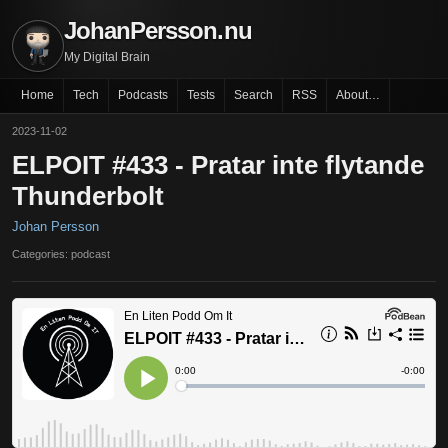
JohanPersson.nu
My Digital Brain
Home
Tech
Podcasts
Tests
Search
RSS
About…
2023-11-02
ELPOIT #433 - Pratar inte flytande
Thunderbolt
Johan Persson
Categories: podcast