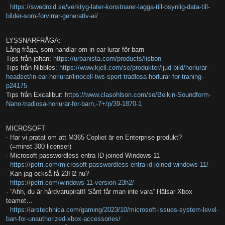
https://swedroid.se/verktyg-later-konstnarer-lagga-till-osynlig-data-till-
bilder-som-forvirrar-generativ-ai/
LYSSNARFRÅGA:
Lång fråga, som handlar om in-ear lurar för barn
Tips från johan:
https://urbanista.com/products/lisbon
Tips från Nibbles:
https://www.kjell.com/se/produkter/ljud-bild/horlurar-
headset/in-ear-horlurar/linocell-tws-sport-tradlosa-horlurar-for-traning-
p24175
Tips från Excalibur:
https://www.clasohlson.com/se/Belkin-Soundform-
Nano-tradlosa-horlurar-for-barn,-7+/p/39-1870-1
MICROSOFT
- Har vi pratat om att M365 Copliot är en Enterprise produkt?
(=minst 300 licenser)
- Microsoft passwordless entra ID joined Windows 11
https://petri.com/microsoft-passwordless-entra-id-joined-windows-11/
- Kan jag också få 23H2 nu?
https://petri.com/windows-11-version-23h2/
- “Ahh, du är hårdvarupirat!! Sånt får man inte vara” Hälsar Xbox
teamet…
https://arstechnica.com/gaming/2023/10/microsoft-issues-system-level-
ban-for-unauthorized-xbox-accessories/