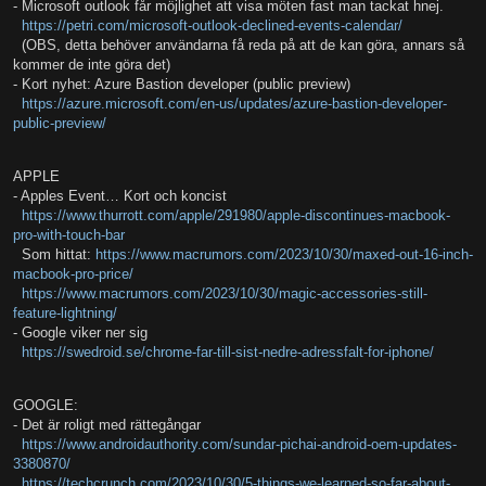
- Microsoft outlook får möjlighet att visa möten fast man tackat hnej.
https://petri.com/microsoft-outlook-declined-events-calendar/
(OBS, detta behöver användarna få reda på att de kan göra, annars så
kommer de inte göra det)
- Kort nyhet: Azure Bastion developer (public preview)
https://azure.microsoft.com/en-us/updates/azure-bastion-developer-
public-preview/
APPLE
- Apples Event… Kort och koncist
https://www.thurrott.com/apple/291980/apple-discontinues-macbook-
pro-with-touch-bar
Som hittat:
https://www.macrumors.com/2023/10/30/maxed-out-16-inch-
macbook-pro-price/
https://www.macrumors.com/2023/10/30/magic-accessories-still-
feature-lightning/
- Google viker ner sig
https://swedroid.se/chrome-far-till-sist-nedre-adressfalt-for-iphone/
GOOGLE:
- Det är roligt med rättegångar
https://www.androidauthority.com/sundar-pichai-android-oem-updates-
3380870/
https://techcrunch.com/2023/10/30/5-things-we-learned-so-far-about-