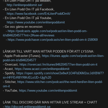
- En Liten Podd Om IT på webben,
http://enlitenpoddomit.se/
- En Liten Podd Om IT på Facebook,
https://www.facebook.com/EnLitenPoddOmIt/
- En Liten Podd Om IT på Youtube,
https://www.youtube.com/enlitenpoddomit
- Ge oss gärna en recension
-
https://podcasts.apple.com/se/podcast/en-liten-podd-om-
it/id946204577?mt=2#see-all/reviews
-
https://www.podchaser.com/podcasts/en-liten-podd-om-it-158069
LÄNKAR TILL VART MAN HITTAR PODDEN FÖR ATT LYSSNA:
- Apple Podcaster (iTunes),
https://itunes.apple.com/se/podcast/en-liten-
podd-om-it/id946204577
- Overcast,
https://overcast.fm/itunes946204577/en-liten-podd-om-it
- Acast,
https://www.acast.com/enlitenpoddomit
- Spotify,
https://open.spotify.com/show/2e8wX1O4FbD6M2ocJdXBW7?
si=HFFErR8YRlKrELsUD--Ujg%20
- Stitcher,
https://www.stitcher.com/podcast/the-nerd-herd/en-liten-podd-
om-it
- YouTube,
https://www.youtube.com/enlitenpoddomit
LÄNK TILL DISCORD DÄR MAN HITTAR LIVE STREAM + CHATT
-
http://discord.enlitenpoddomit.se