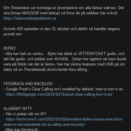
Om Shownotes ser konstiga ut (exempelvis om alla länkar saknas. Det
ska finnas MASSOR med länkar) så finns de på webben här också:
https://www.enlitenpoddomit.se
Avsnitt 433 spelades in den 31 oktober och därför så handlar dagens
avsnitt om:
INTRO:
- Alla har haft en vecka… Björn har delat ut JÄTTEMYCKET godis, och
ätit lite godis, och jobbat som #¤%#!&. Johan har upplevt att barn borde
vara på fritids när det är läslov, han har sköna features med USB på sin
dator så en Thunderboalt docka borde lösa allting…
FEEDBACK AND BACKLOG:
- Google Pixel’s Clear Calling isn’t enabled by default; how to turn it on
https://9to5google.com/2023/10/31/pixel-clear-calling-turn-it-on/
ALLMÄNT NYTT
- Har vi pratat nåt om AI?
https://techcrunch.com/2023/10/30/president-biden-issues-executive-
order-to-set-standards-for-ai-safety-and-security/
- Man kan förvirra AI