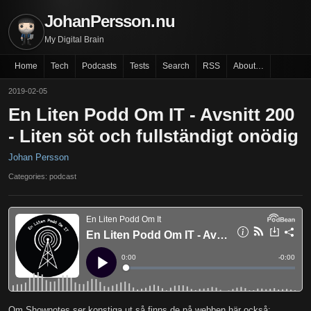
JohanPersson.nu
My Digital Brain
Home
Tech
Podcasts
Tests
Search
RSS
About…
2019-02-05
En Liten Podd Om IT - Avsnitt 200
- Liten söt och fullständigt onödig
Johan Persson
Categories: podcast
Om Shownotes ser konstiga ut så finns de på webben här också: