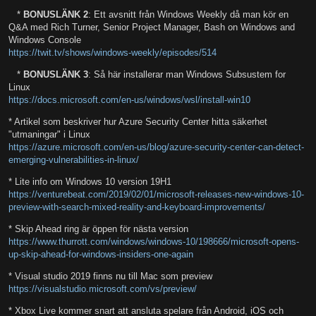
*
BONUSLÄNK 2
: Ett avsnitt från Windows Weekly då man kör en
Q&A med Rich Turner, Senior Project Manager, Bash on Windows and
Windows Console
https://twit.tv/shows/windows-weekly/episodes/514
*
BONUSLÄNK 3
: Så här installerar man Windows Subsustem for
Linux
https://docs.microsoft.com/en-us/windows/wsl/install-win10
* Artikel som beskriver hur Azure Security Center hitta säkerhet
"utmaningar" i Linux
https://azure.microsoft.com/en-us/blog/azure-security-center-can-detect-
emerging-vulnerabilities-in-linux/
* Lite info om Windows 10 version 19H1
https://venturebeat.com/2019/02/01/microsoft-releases-new-windows-10-
preview-with-search-mixed-reality-and-keyboard-improvements/
* Skip Ahead ring är öppen för nästa version
https://www.thurrott.com/windows/windows-10/198666/microsoft-opens-
up-skip-ahead-for-windows-insiders-one-again
* Visual studio 2019 finns nu till Mac som preview
https://visualstudio.microsoft.com/vs/preview/
* Xbox Live kommer snart att ansluta spelare från Android, iOS och