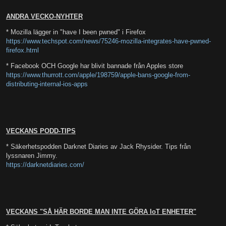
ANDRA VECKO-NYHTER
* Mozilla lägger in "have I been pwned" i Firefox
https://www.techspot.com/news/75246-mozilla-integrates-have-pwned-
firefox.html
* Facebook OCH Google har blivit bannade från Apples store
https://www.thurrott.com/apple/198759/apple-bans-google-from-
distributing-internal-ios-apps
VECKANS PODD-TIPS
* Säkerhetspodden Darknet Diaries av Jack Rhysider. Tips från
lyssnaren Jimmy.
https://darknetdiaries.com/
VECKANS "SÅ HÄR BORDE MAN INTE GÖRA IoT ENHETER"