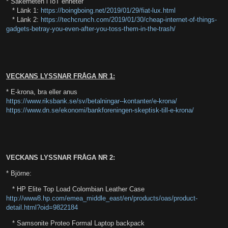
* Säkerheten i IoT enheter
* Länk 1:
https://boingboing.net/2019/01/29/fiat-lux.html
* Länk 2:
https://techcrunch.com/2019/01/30/cheap-internet-of-things-
gadgets-betray-you-even-after-you-toss-them-in-the-trash/
VECKANS LYSSNAR FRÅGA NR 1:
* E-krona, bra eller anus
https://www.riksbank.se/sv/betalningar--kontanter/e-krona/
https://www.dn.se/ekonomi/bankforeningen-skeptisk-till-e-krona/
VECKANS LYSSNAR FRÅGA NR 2:
* Björne:
* HP Elite Top Load Colombian Leather Case
http://www8.hp.com/emea_middle_east/en/products/oas/product-
detail.html?oid=9822184
* Samsonite Proteo Formal Laptop backpack