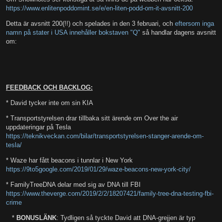
https://www.enlitenpoddomint.se/e/en-liten-podd-om-it-avsnitt-200
Detta är avsnitt 200(!!) och spelades in den 3 februari, och
eftersom inga
namn på stater i USA innehåller bokstaven "Q"
så handlar dagens avsnitt
om:
FEEDBACK OCH BACKLOG:
* David tycker inte om sin KIA
* Transportstyrelsen drar tillbaka sitt ärende om Over the air
uppdateringar på Tesla
https://teknikveckan.com/bilar/transportstyrelsen-stanger-arende-om-
tesla/
* Waze har fått beacons i tunnlar i New York
https://9to5google.com/2019/01/29/waze-beacons-new-york-city/
* FamilyTreeDNA delar med sig av DNA till FBI
https://www.theverge.com/2019/2/2/18207421/family-tree-dna-testing-fbi-
crime
*
BONUSLÄNK
: Tydligen så tyckte David att DNA-grejjen är typ