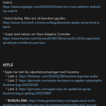
Switch
https://www.engadget.com/2019/02/03/xbox-live-cross-platform-android-
ios-switch/
* Askul tävling, Men ack så besviken jag blev…
https://azure.microsoft.com/en-us/blog/adventure-awaits-azure-trivia-is-
back/
* Super bowl reklam om Xbox Adaptive Controller
https://www.thurrott.com/microsoft/198729/microsofts-2019-super-bowl-
ad-will-put-a-smile-on-your-face
APPLE
* Apple har haft lite säkerhetsutmaningar med Facetime
* Länk 1:
https://9to5mac.com/2019/01/28/facetime-bug-hear-audio/
* Länk 2:
https://gizmodo.com/whats-the-latest-on-apples-catastrophic-
facetime-bug-1832192189
* Länk 3:
https://gizmodo.com/apple-says-its-update-for-group-
facetime-bug-is-getting-1832278997
*
BONUSLÄNK:
https://www.grahamcluley.com/apple-races-to-fix-
facetime-bug-that-lets-you-spy-on-someone-before-they-pick-up-your-