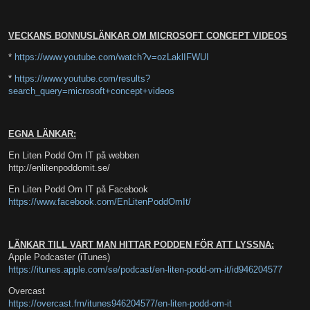
VECKANS BONNUSLÄNKAR OM MICROSOFT CONCEPT VIDEOS
*
https://www.youtube.com/watch?v=ozLaklIFWUI
*
https://www.youtube.com/results?
search_query=microsoft+concept+videos
EGNA LÄNKAR:
En Liten Podd Om IT på webben
http://enlitenpoddomit.se/
En Liten Podd Om IT på Facebook
https://www.facebook.com/EnLitenPoddOmIt/
LÄNKAR TILL VART MAN HITTAR PODDEN FÖR ATT LYSSNA:
Apple Podcaster (iTunes)
https://itunes.apple.com/se/podcast/en-liten-podd-om-it/id946204577
Overcast
https://overcast.fm/itunes946204577/en-liten-podd-om-it