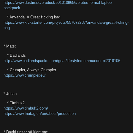
https://www.dustin.se/product/5010109656/proteo-formal-laptop-
backpack
* Använda. A Great f*cking bag
https://www.kickstarter.com/projects/557072737/anvanda-a-great-f-cking-
bag
* Mats:
* Badlands
http://www.badlandspacks.com/gear/lifestyle/commander-bl2018106
* Crumpler, Always Crumpler
https://www.crumpler.eu/
* Johan
* Timbuk2
https://www.timbuk2.com/
https://www.freitag.ch/en/about/production
* David tipsar så klart om: