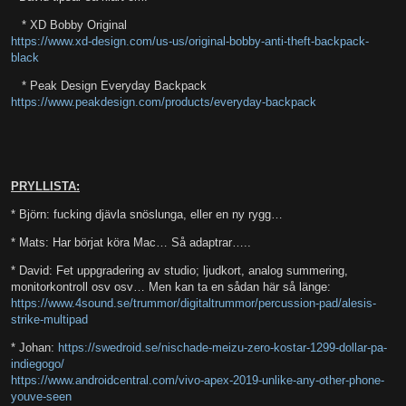
* XD Bobby Original
https://www.xd-design.com/us-us/original-bobby-anti-theft-backpack-
black
* Peak Design Everyday Backpack
https://www.peakdesign.com/products/everyday-backpack
PRYLLISTA:
* Björn: fucking djävla snöslunga, eller en ny rygg…
* Mats: Har börjat köra Mac… Så adaptrar…..
* David: Fet uppgradering av studio; ljudkort, analog summering,
monitorkontroll osv osv… Men kan ta en sådan här så länge:
https://www.4sound.se/trummor/digitaltrummor/percussion-pad/alesis-
strike-multipad
* Johan:
https://swedroid.se/nischade-meizu-zero-kostar-1299-dollar-pa-
indiegogo/
https://www.androidcentral.com/vivo-apex-2019-unlike-any-other-phone-
youve-seen