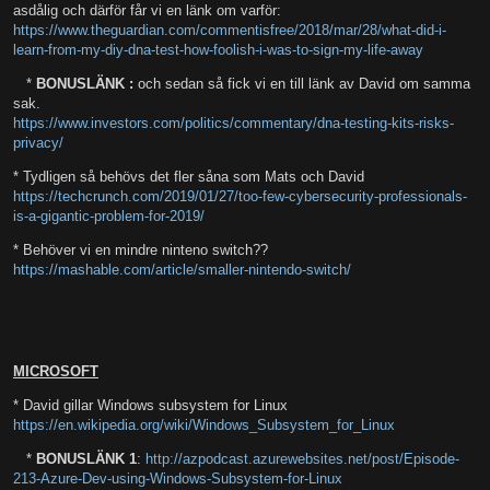
asdålig och därför får vi en länk om varför:
https://www.theguardian.com/commentisfree/2018/mar/28/what-did-i-
learn-from-my-diy-dna-test-how-foolish-i-was-to-sign-my-life-away
*
BONUSLÄNK :
och sedan så fick vi en till länk av David om samma
sak.
https://www.investors.com/politics/commentary/dna-testing-kits-risks-
privacy/
* Tydligen så behövs det fler såna som Mats och David
https://techcrunch.com/2019/01/27/too-few-cybersecurity-professionals-
is-a-gigantic-problem-for-2019/
* Behöver vi en mindre ninteno switch??
https://mashable.com/article/smaller-nintendo-switch/
MICROSOFT
* David gillar Windows subsystem for Linux
https://en.wikipedia.org/wiki/Windows_Subsystem_for_Linux
*
BONUSLÄNK 1
:
http://azpodcast.azurewebsites.net/post/Episode-
213-Azure-Dev-using-Windows-Subsystem-for-Linux