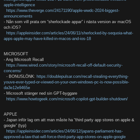
apple-intelligence
https://www.theverge.com/24171190/apple-wwdc-2024-biggest-
announcements
- Nån som vill prata om “sherlockade appar” i nästa version av macOS
och iOS?
https://appleinsider.com/articles/24/06/11/sherlocked-by-sequoia-what-
apps-apple-may-have-killed-in-macos-and-ios-18
MICROSOFT
- Ang Microsoft Recall
https://www.wired.com/story/microsoft-recall-off-default-security-
concerns/
- BONUSLÖNK:
https://doublepulsar.com/recall-stealing-everything-
youve-ever-typed-or-viewed-on-your-own-windows-pc-is-now-possible-
da3e12e9465e
- Microsoft stänger ned sin GPT-byggare
https://www.howtogeek.com/microsoft-copilot-gpt-builder-shutdown/
APPLE
- Japan inför lag om att man måste ha “third party app stores on apple &
google” (typ)
https://appleinsider.com/articles/24/06/12/japans-parliament-has-
approved-a-law-that-will-force-third-party-app-stores-on-apple-google