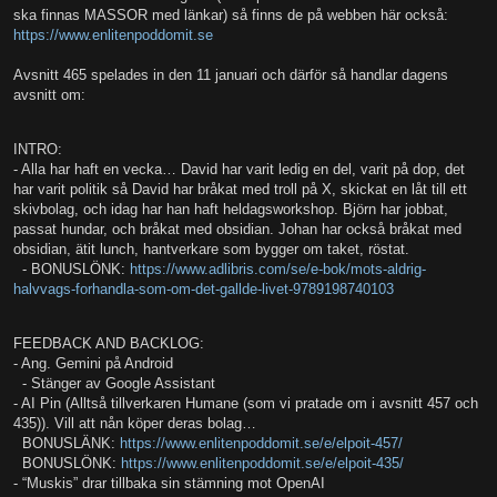
ska finnas MASSOR med länkar) så finns de på webben här också:
https://www.enlitenpoddomit.se
Avsnitt 465 spelades in den 11 januari och därför så handlar dagens
avsnitt om:
INTRO:
- Alla har haft en vecka… David har varit ledig en del, varit på dop, det
har varit politik så David har bråkat med troll på X, skickat en låt till ett
skivbolag, och idag har han haft heldagsworkshop. Björn har jobbat,
passat hundar, och bråkat med obsidian. Johan har också bråkat med
obsidian, ätit lunch, hantverkare som bygger om taket, röstat.
- BONUSLÖNK:
https://www.adlibris.com/se/e-bok/mots-aldrig-
halvvags-forhandla-som-om-det-gallde-livet-9789198740103
FEEDBACK AND BACKLOG:
- Ang. Gemini på Android
- Stänger av Google Assistant
- AI Pin (Alltså tillverkaren Humane (som vi pratade om i avsnitt 457 och
435)). Vill att nån köper deras bolag…
BONUSLÄNK:
https://www.enlitenpoddomit.se/e/elpoit-457/
BONUSLÖNK:
https://www.enlitenpoddomit.se/e/elpoit-435/
- “Muskis” drar tillbaka sin stämning mot OpenAI