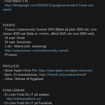
- Pixel Watch 3 XL
https://9to5google.com/2024/06/12/google-pixel-watch-3-leak-size-
report/
EVENTS
- Truesec Cybersecurity Summit 2024 (Biljett på plats 4500 sek, Live
stream 4000 sek (båda är +moms, allltså 5625 sek resp 5000 sek))
24 sept- Umeå
26 sept- Stockholm
1 okt - Malmö (inkl. streaming)
https://www.truesec.com/cybersecurity-summit
#Truesec
PRYLLISTA
- David: Apple Vision Pro,
https://www.apple.com/apple-vision-pro/
- Björn: En brandsläckare,
https://firemill.se/sa-funkar-firemill/
- Johan: Hörlurar till flygplanet
EGNA LÄNKAR
- En Liten Podd Om IT på webben,
http://enlitenpoddomit.se/
- En Liten Podd Om IT på Facebook,