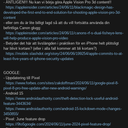
- ÄNTLIGEN!!! Nu kan vi börja göra Apple Vision Pro 3d content!!
https://appleinsider.com/articles/24/06/11/blackmagic-design-has-
developed-the-first-end-to-end-solution-for-shooting-apple-vision-pro-3d-
content
- eller om du är lite billigt lagd så att du vill fortsätta använda din
befintliga Canon glugg:
https://appleinsider.com/articles/24/06/11/canons-rf-s-dual-fisheye-lens-
will-help-produce-apple-vision-pro-video
- Betyder det här att livslängden i praktiken för en iPhone helt plötsligt
har blivit kortare? (eller i alla fall kommer att bli kortare?)
https://mobile.slashdot.org/story/24/06/06/199254/apple-commits-to-at-
least-five-years-of-iphone-security-updates
GOOGLE:
- Uppdatering till Pixel
https://www.forbes.com/sites/zakdoffman/2024/06/11/google-pixel-8-
pixel-8-pro-free-update-after-new-android-warnings/
- Android 15
https://www.androidauthority.com/theft-detection-lock-useful-android-
feature-3443634/
https://www.androidauthority.com/android-15-lockdown-mode-changes-
3450855/
- Pixel: June feature drop
https://9to5google.com/2024/06/11/june-2024-pixel-feature-drop/