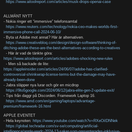
https://www.aitoolreport.com/articles/musk-drops-openai-case
ALLMÄNT NYTT
- Nokia ringer ett “immersive” telefonsamtal
https://www.reuters.com/technology/nokia-ceo-makes-worlds-first-
immersive-phone-call-2024-06-10/
- Byta ut Adobe mot annat? Här är alternativen.
https://www.creativebloq.com/design/design-software/thinking-of-
ditching-adobe-these-are-the-best-alternatives-according-to-creatives
- Här är vad de tänkte göra:
https://www.aitoolreport.com/articles/adobes-shocking-new-rules
- Men så backade de lite:
https://appleinsider.com/articles/24/06/07/adobe-has-clarified-
controversial-shrinkwrap-license-terms-but-the-damage-may-have-
already-been-done
- Jabra släpper nya lurar och gör en micdrop
https://9to5google.com/2024/06/12/jabra-elite-gen-2-update-exit/
- Tips från daggr på Discorden. Framework Laptop 16.
https://www.amd.com/en/gaming/laptops/advantage-
premium/framework-16.html
APPLE EVENTET
- Hela keynoten:
https://www.youtube.com/watch?v=RXeOiIDNNek
https://global.techradar.com/sv-se/computing/artificial-
intelligence/apple-wwdc-2024-13-saker-som-presenterades-inklusive-