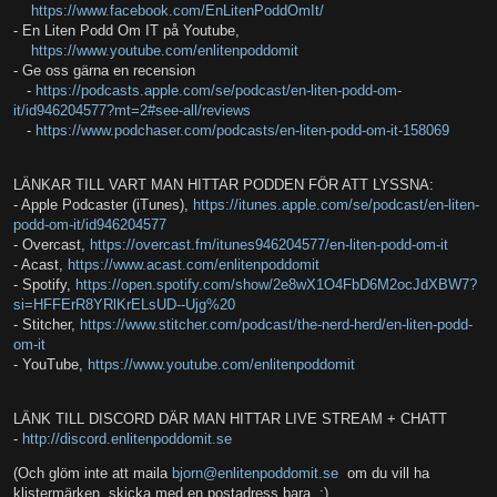
https://www.facebook.com/EnLitenPoddOmIt/
- En Liten Podd Om IT på Youtube,
https://www.youtube.com/enlitenpoddomit
- Ge oss gärna en recension
-
https://podcasts.apple.com/se/podcast/en-liten-podd-om-
it/id946204577?mt=2#see-all/reviews
-
https://www.podchaser.com/podcasts/en-liten-podd-om-it-158069
LÄNKAR TILL VART MAN HITTAR PODDEN FÖR ATT LYSSNA:
- Apple Podcaster (iTunes),
https://itunes.apple.com/se/podcast/en-liten-
podd-om-it/id946204577
- Overcast,
https://overcast.fm/itunes946204577/en-liten-podd-om-it
- Acast,
https://www.acast.com/enlitenpoddomit
- Spotify,
https://open.spotify.com/show/2e8wX1O4FbD6M2ocJdXBW7?
si=HFFErR8YRlKrELsUD--Ujg%20
- Stitcher,
https://www.stitcher.com/podcast/the-nerd-herd/en-liten-podd-
om-it
- YouTube,
https://www.youtube.com/enlitenpoddomit
LÄNK TILL DISCORD DÄR MAN HITTAR LIVE STREAM + CHATT
-
http://discord.enlitenpoddomit.se
(Och glöm inte att maila
bjorn@enlitenpoddomit.se
om du vill ha
klistermärken, skicka med en postadress bara. :)