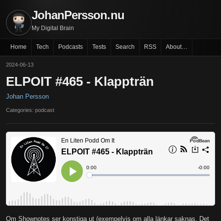
JohanPersson.nu
My Digital Brain
Home
Tech
Podcasts
Tests
Search
RSS
About…
2024-06-13
ELPOIT #465 - Klappträn
Johan Persson
Categories: podcast
Om Shownotes ser konstiga ut (exempelvis om alla länkar saknas. Det