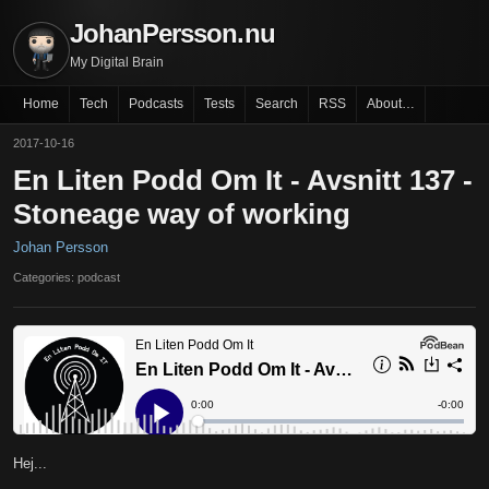
JohanPersson.nu
My Digital Brain
Home
Tech
Podcasts
Tests
Search
RSS
About…
2017-10-16
En Liten Podd Om It - Avsnitt 137 -
Stoneage way of working
Johan Persson
Categories: podcast
Hej...