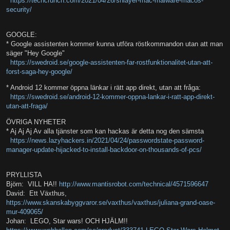
https://techcrunch.com/2021/04/26/shlayer-mac-malware-macos-
security/
GOOGLE:
* Google assistenten kommer kunna utföra röstkommandon utan att man
säger "Hey Google"
https://swedroid.se/google-assistenten-far-rostfunktionalitet-utan-att-
forst-saga-hey-google/
* Android 12 kommer öppna länkar i rätt app direkt, utan att fråga:
https://swedroid.se/android-12-kommer-oppna-lankar-i-ratt-app-direkt-
utan-att-fraga/
ÖVRIGA NYHETER
* Aj Aj Aj Av alla tjänster som kan hackas är detta nog den sämsta
https://news.lazyhackers.in/2021/04/24/passwordstate-password-
manager-update-hijacked-to-install-backdoor-on-thousands-of-pcs/
PRYLLISTA
Björn: VILL HA!!
http://www.mantisrobot.com/technical/4571596647
David: Ett Växthus,
https://www.skanskabyggvaror.se/vaxthus/vaxthus/juliana-grand-oase-
mur-409065/
Johan: LEGO, Star wars! OCH HJÄLM!!