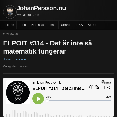
JohanPersson.nu
My Digital Brain
Home
Tech
Podcasts
Tests
Search
RSS
About…
2021-04-28
ELPOIT #314 - Det är inte så
matematik fungerar
Johan Persson
Categories: podcast