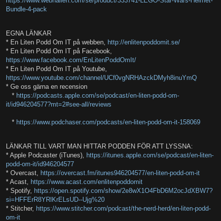
https://www.webhallen.com/se/product/333741-LEGO-Star-Wars-Helmet-
Bundle-4-pack
EGNA LÄNKAR
* En Liten Podd Om IT på webben,
http://enlitenpoddomit.se/
* En Liten Podd Om IT på Facebook,
https://www.facebook.com/EnLitenPoddOmIt/
* En Liten Podd Om IT på Youtube,
https://www.youtube.com/channel/UCf0vgNRHAzckDMyh8inuYmQ
* Ge oss gärna en recension
*
https://podcasts.apple.com/se/podcast/en-liten-podd-om-
it/id946204577?mt=2#see-all/reviews
*
https://www.podchaser.com/podcasts/en-liten-podd-om-it-158069
LÄNKAR TILL VART MAN HITTAR PODDEN FÖR ATT LYSSNA:
* Apple Podcaster (iTunes),
https://itunes.apple.com/se/podcast/en-liten-
podd-om-it/id946204577
* Overcast,
https://overcast.fm/itunes946204577/en-liten-podd-om-it
* Acast,
https://www.acast.com/enlitenpoddomit
* Spotify,
https://open.spotify.com/show/2e8wX1O4FbD6M2ocJdXBW7?
si=HFFErR8YRlKrELsUD--Ujg%20
* Stitcher,
https://www.stitcher.com/podcast/the-nerd-herd/en-liten-podd-
om-it