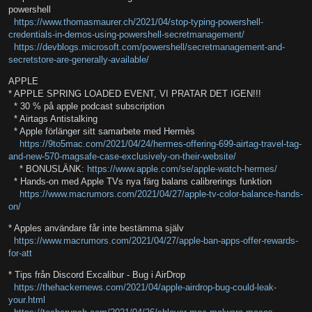
powershell
https://www.thomasmaurer.ch/2021/04/stop-typing-powershell-
credentials-in-demos-using-powershell-secretmanagement/
https://devblogs.microsoft.com/powershell/secretmanagement-and-
secretstore-are-generally-available/
APPLE
* APPLE SPRING LOADED EVENT, VI PRATAR DET IGEN!!!
* 30 % på apple podcast subscription
* Airtags Antistalking
* Apple förlänger sitt samarbete med Hermès
https://9to5mac.com/2021/04/24/hermes-offering-699-airtag-travel-tag-
and-new-570-magsafe-case-exclusively-on-their-website/
* BONUSLÄNK:
https://www.apple.com/se/apple-watch-hermes/
* Hands-on med Apple TVs nya färg balans calibrerings funktion
https://www.macrumors.com/2021/04/27/apple-tv-color-balance-hands-
on/
* Apples användare får inte bestämma själv
https://www.macrumors.com/2021/04/27/apple-ban-apps-offer-rewards-
for-att
* Tips från Discord Excalibur - Bug i AirDrop
https://thehackernews.com/2021/04/apple-airdrop-bug-could-leak-
your.html