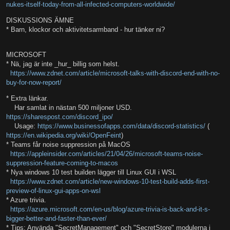
nukes-itself-today-from-all-infected-computers-worldwide/
DISKUSSIONS ÄMNE
* Barn, klockor och aktivitetsarmband - hur tänker ni?
MICROSOFT
* Nä, jag är inte _hur_ billig som helst.
https://www.zdnet.com/article/microsoft-talks-with-discord-end-with-no-
buy-for-now-report/
* Extra länkar.
Har samlat in nästan 500 miljoner USD.
https://sharespost.com/discord_ipo/
Usage:
https://www.businessofapps.com/data/discord-statistics/
(
https://en.wikipedia.org/wiki/OpenFeint
)
* Teams får noise suppression på MacOS
https://appleinsider.com/articles/21/04/26/microsoft-teams-noise-
suppression-feature-coming-to-macos
* Nya windows 10 test builden lägger till Linux GUI i WSL
https://www.zdnet.com/article/new-windows-10-test-build-adds-first-
preview-of-linux-gui-apps-on-wsl
* Azure trivia.
https://azure.microsoft.com/en-us/blog/azure-trivia-is-back-and-it-s-
bigger-better-and-faster-than-ever/
* Tips: Använda "SecretManagement" och "SecretStore" modulerna i