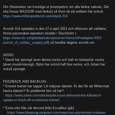
Om Shownotes ser konstiga ut (exempelvis om alla länkar saknas. Det
ska finnas MASSOR med länkar) så finns de på webben här också:
https://www.enlitenpoddomit.se/e/elpoit-314
Avsnitt 314 spelades in den 27:e april 2021 och eftersom att världens
första pacemaker-operation skedde i Stockholm (
https://www.sls.se/globalassets/episerver-forms/stf/radegran-2003-
journal_of_cardiac_surgery.pdf
) så handlar dagens avsnitt om:
INTRO:
* David har sprungit även denna vecka och haft en fantastisk vecka
(även musikmässigt). Björn har också haft bra vecka, och Johan har
också sprungit.
FEEDBACK AND BACKLOG:
* Emotet botnet har tappat 1,6 miljoner datorer. Är det Ok att White-hatt
hacka datorer? Är problemet löst så här?
https://www.zdnet.com/article/police-just-delivered-this-killswitch-
update-to-finish-off-a-notorious-botnet/
* Extra info från vår discord (från Excalibur igår)
https://www.bleepingcomputer.com/news/security/emotet-malware-