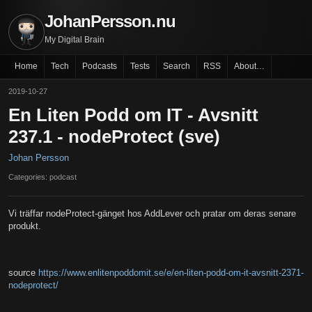
JohanPersson.nu
My Digital Brain
Home
Tech
Podcasts
Tests
Search
RSS
About…
2019-10-27
En Liten Podd om IT - Avsnitt
237.1 - nodeProtect (sve)
Johan Persson
Categories: podcast
Vi träffar nodeProtect-gänget hos AddLever och pratar om deras senare
produkt.
source
https://www.enlitenpoddomit.se/e/en-liten-podd-om-it-avsnitt-2371-
nodeprotect/