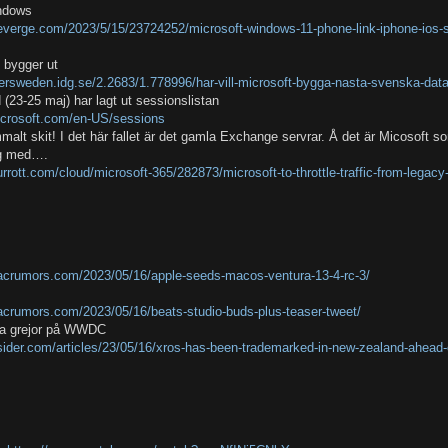
indows
everge.com/2023/5/15/23724252/microsoft-windows-11-phone-link-iphone-ios-s
e bygger ut
ersweden.idg.se/2.2683/1.778996/har-vill-microsoft-bygga-nasta-svenska-dat
d (23-25 maj) har lagt ut sessionslistan
microsoft.com/en-US/sessions
malt skit! I det här fallet är det gamla Exchange servrar. Å det är Micosoft s
nog med….
urrott.com/cloud/microsoft-365/282873/microsoft-to-throttle-traffic-from-legac
acrumors.com/2023/05/16/apple-seeds-macos-ventura-13-4-rc-3/
crumors.com/2023/05/16/beats-studio-buds-plus-teaser-tweet/
a grejor på WWDC
nsider.com/articles/23/05/16/xros-has-been-trademarked-in-new-zealand-ahead-o