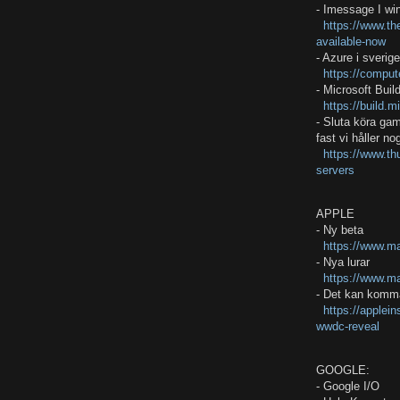
- Imessage I w
https://www.th
available-now
- Azure i sverig
https://comput
- Microsoft Buil
https://build.
- Sluta köra gam
fast vi håller 
https://www.th
servers
APPLE
- Ny beta
https://www.m
- Nya lurar
https://www.ma
- Det kan komm
https://applei
wwdc-reveal
GOOGLE:
- Google I/O