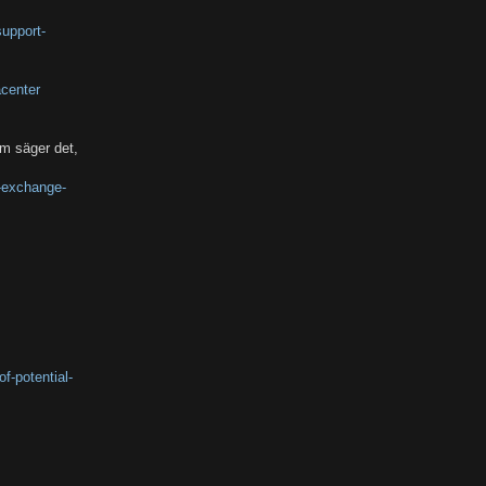
upport-
acenter
om säger det,
y-exchange-
f-potential-