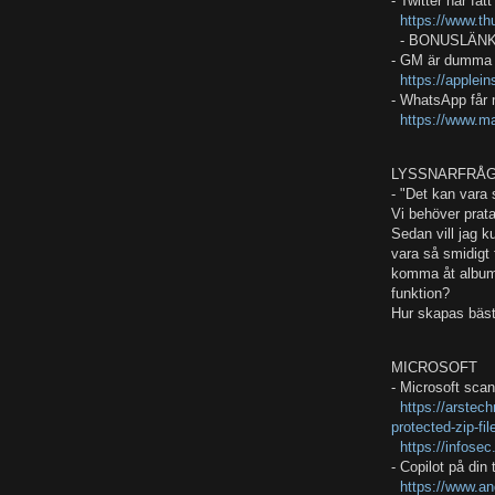
- Twitter har fåt
https://www.th
- BONUSLÄNK: 
- GM är dumma i 
https://applei
- WhatsApp får
https://www.m
LYSSNARFRÅG
- "Det kan vara 
Vi behöver prata
Sedan vill jag k
vara så smidigt 
komma åt albume
funktion?
Hur skapas bäs
MICROSOFT
- Microsoft sca
https://arstec
protected-zip-fi
https://infos
- Copilot på din 
https://www.an