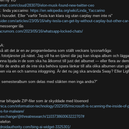
t en ny VD
urrott.com/cloud/283070/elon-musk-found-new-twitter-ceo
linda yaccarino:
https://en.wikipedia.org/wiki/Linda_Yaccarino
huvudet. Eller "varför Tesla kan klara sig utan carplay men inte ni"
nsider.com/articles/23/05/16/why-tesla-can-get-by-without-carplay-but-other-ca
 messenger lås
acrumors.com/2023/05/16/whatsapp-locked-chats/
A:
så att det är en av programledarna som ställt veckans lyssnarfråga:
 fototjänster på nätet. Jag vill ha en tjänst där jag kan skapa album och lägga
unna bjuda in de som ska ha åtkomst till just det albumet — eller flera av dem
för de andra att de inte ska behöva spara länkar till alla olika albumen utan g
n via en och samma inloggning. Är det nu jag ska använda Sway? Eller Lig
t semesteralbum som delas med släkten men inga andra?"
nnar bifogade ZIP-filer som är skyddade med lösenord
hnica.com/information-technology/2023/05/microsoft-is-scanning-the-inside-of
les-for-malware/
ec.exchange/@threatresearch/110373860063222707#
telefon
droidauthority.com/bing-ai-widget-3325301/