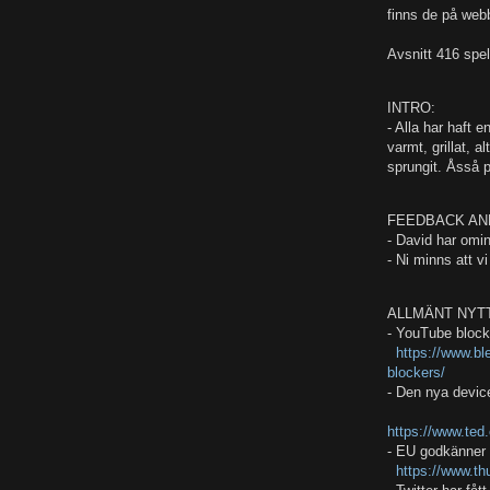
finns de på web
Avsnitt 416 spe
INTRO:
- Alla har haft e
varmt, grillat, 
sprungit. Åsså pr
FEEDBACK AN
- David har omi
- Ni minns att 
ALLMÄNT NYT
- YouTube block
https://www.bl
blockers/
- Den nya devic
https://www.te
- EU godkänner M
https://www.th