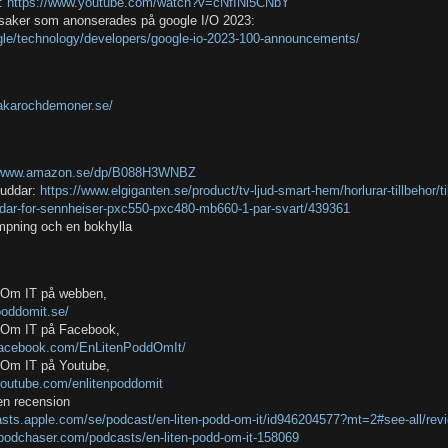
:
https://www.youtube.com/watch?v=cNfINi5CNbY
saker som anonserades på google I/O 2023:
ogle/technology/developers/google-io-2023-100-announcements/
rakarochdemoner.se/
//www.amazon.se/dp/B088H3WNBZ
kuddar:
https://www.elgiganten.se/product/tv-ljud-smart-hem/horlurar-tillbehor/till
ddar-for-sennheiser-pxc550-pxc480-mb660-1-par-svart/439361
mpning och en bokhylla
d Om IT på webben,
npoddomit.se/
d Om IT på Facebook,
facebook.com/EnLitenPoddOmIt/
d Om IT på Youtube,
youtube.com/enlitenpoddomit
en recension
asts.apple.com/se/podcast/en-liten-podd-om-it/id946204577?mt=2#see-all/re
podchaser.com/podcasts/en-liten-podd-om-it-158069