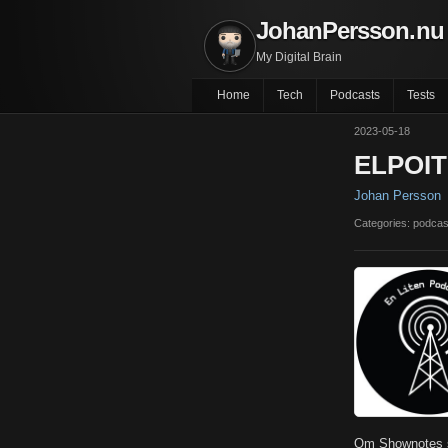
JohanPersson.nu
My Digital Brain
Home
Tech
Podcasts
Tests
2023-05-18
ELPOIT 
Johan Persson
Categories: podcas
Om Shownotes s