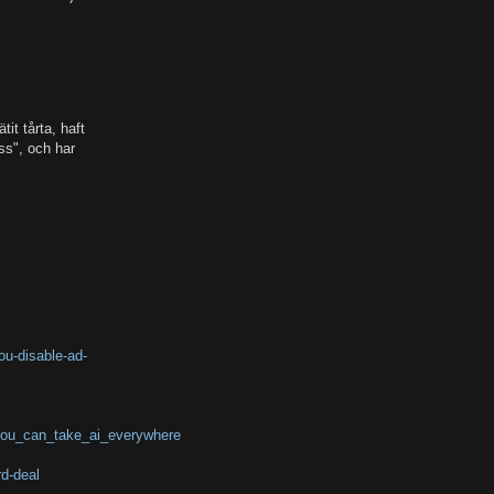
tit tårta, haft
oss", och har
ou-disable-ad-
you_can_take_ai_everywhere
rd-deal