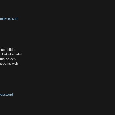
r-makers-cant
 upp bilder.
. Det ska helst
ärna se och
htrooms web-
-password-