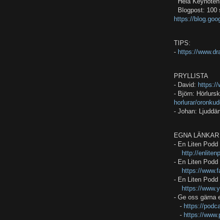
Hela Keynoten
Blogpost: 100 
https://blog.go
TIPS:
-
https://www.d
PRYLLISTA
- David:
https:
- Björn: Hörlurs
horlurar/oronku
- Johan: Ljuddä
EGNA LÄNKAR
- En Liten Pod
http://enlite
- En Liten Pod
https://www.
- En Liten Pod
https://www.
- Ge oss gärna 
-
https://podc
-
https://www.