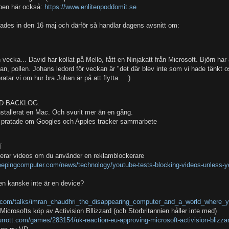
ben här också:
https://www.enlitenpoddomit.se
lades in den 16 maj och därför så handlar dagens avsnitt om:
n vecka... David har kollat på Mello, fått en Ninjakatt från Microsoft. Björn har ä
altan, pollen. Johans ledord för veckan är "det där blev inte som vi hade tänkt 
atar vi om hur bra Johan är på att flytta... :)
D BACKLOG:
nstallerat en Mac. Och svurit mer än en gång.
vi pratade om Googles och Apples tracker sammarbete
T
erar videos om du använder en reklamblockerare
eepingcomputer.com/news/technology/youtube-tests-blocking-videos-unless-y
en kanske inte är en device?
d.com/talks/imran_chaudhri_the_disappearing_computer_and_a_world_where_
icrosofts köp av Activision Bllizzard (och Storbritannien håller inte med)
urrott.com/games/283154/uk-reaction-eu-approving-microsoft-activision-blizza