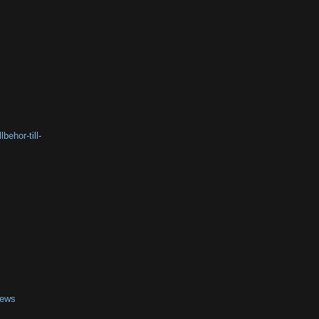
behor-till-
views