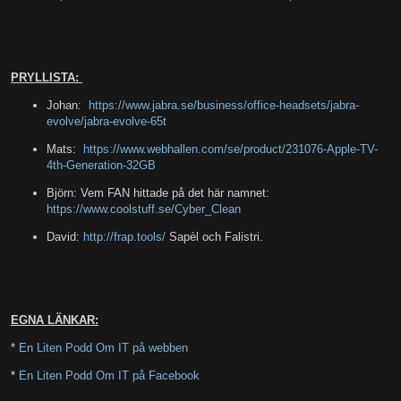
PRYLLISTA:
Johan:
https://www.jabra.se/business/office-headsets/jabra-
evolve/jabra-evolve-65t
Mats:
https://www.webhallen.com/se/product/231076-Apple-TV-
4th-Generation-32GB
Björn: Vem FAN hittade på det här namnet:
https://www.coolstuff.se/Cyber_Clean
David:
http://frap.tools/
Sapèl och Falistri.
EGNA LÄNKAR:
*
En Liten Podd Om IT på webben
*
En Liten Podd Om IT på Facebook