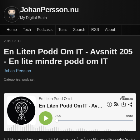
JohanPersson.nu
My Digital Brain
Home
Tech
Podcasts
Tests
Search
RSS
About…
2019-03-12
En Liten Podd Om IT - Avsnitt 205
- En lite mindre podd om IT
Johan Persson
Categories: podcast
Ett lite annorlunda avsnitt (det var inte så många Microsoft/google/Apple