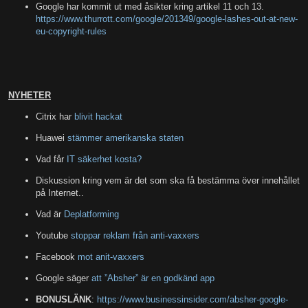
Google har kommit ut med åsikter kring artikel 11 och 13.
https://www.thurrott.com/google/201349/google-lashes-out-at-new-
eu-copyright-rules
NYHETER
Citrix har
blivit hackat
Huawei
stämmer amerikanska staten
Vad får
IT säkerhet kosta?
Diskussion kring vem är det som ska få bestämma över innehållet
på Internet..
Vad är
Deplatforming
Youtube
stoppar reklam från anti-vaxxers
Facebook
mot anit-vaxxers
Google säger
att ”Absher” är en godkänd app
BONUSLÄNK
:
https://www.businessinsider.com/absher-google-