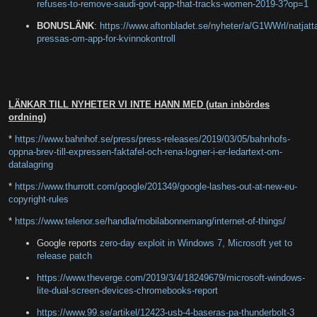
refuses-to-remove-saudi-govt-app-that-tracks-women-2019-3?op=1
BONUSLÄNK
:
https://www.aftonbladet.se/nyheter/a/G1WWrl/natjatta
pressas-om-app-for-kvinnokontroll
LÄNKAR TILL NYHETER VI INTE HANN MED (utan inbördes
ordning)
*
https://www.bahnhof.se/press/press-releases/2019/03/05/bahnhofs-
oppna-brev-till-expressen-faktafel-och-rena-logner-i-er-ledartext-om-
datalagring
*
https://www.thurrott.com/google/201349/google-lashes-out-at-new-eu-
copyright-rules
*
https://www.telenor.se/handla/mobilabonnemang/internet-of-things/
Google reports
zero-day exploit in Windows 7, Microsoft yet to
release patch
https://www.theverge.com/2019/3/4/18249679/microsoft-windows-
lite-dual-screen-devices-chromebooks-report
https://www.99.se/artikel/12423-usb-4-baseras-pa-thunderbolt-3