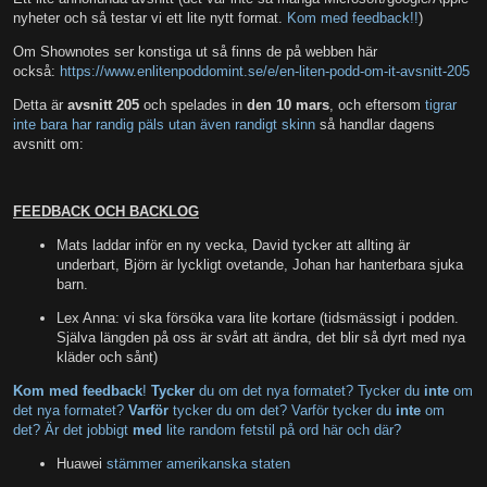
nyheter och så testar vi ett lite nytt format.
Kom med feedback!!
)
Om Shownotes ser konstiga ut så finns de på webben här
också:
https://www.enlitenpoddomint.se/e/en-liten-podd-om-it-avsnitt-205
Detta är
avsnitt 205
och spelades in
den 10 mars
, och eftersom
tigrar
inte bara har randig päls utan även randigt skinn
så handlar dagens
avsnitt om:
FEEDBACK OCH BACKLOG
Mats laddar inför en ny vecka, David tycker att allting är
underbart, Björn är lyckligt ovetande, Johan har hanterbara sjuka
barn.
Lex Anna: vi ska försöka vara lite kortare (tidsmässigt i podden.
Själva längden på oss är svårt att ändra, det blir så dyrt med nya
kläder och sånt)
Kom med feedback
!
Tycker
du om det nya formatet? Tycker du
inte
om
det nya formatet?
Varför
tycker du om det? Varför tycker du
inte
om
det? Är det jobbigt
med
lite random fetstil på ord här och där?
Huawei
stämmer amerikanska staten