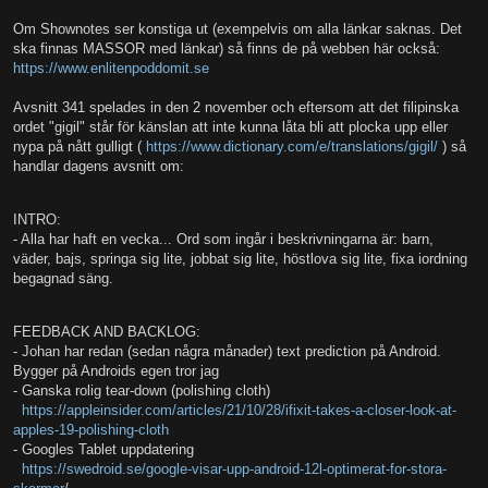
Om Shownotes ser konstiga ut (exempelvis om alla länkar saknas. Det
ska finnas MASSOR med länkar) så finns de på webben här också:
https://www.enlitenpoddomit.se
Avsnitt 341 spelades in den 2 november och eftersom att det filipinska
ordet "gigil" står för känslan att inte kunna låta bli att plocka upp eller
nypa på nått gulligt (
https://www.dictionary.com/e/translations/gigil/
) så
handlar dagens avsnitt om:
INTRO:
- Alla har haft en vecka... Ord som ingår i beskrivningarna är: barn,
väder, bajs, springa sig lite, jobbat sig lite, höstlova sig lite, fixa iordning
begagnad säng.
FEEDBACK AND BACKLOG:
- Johan har redan (sedan några månader) text prediction på Android.
Bygger på Androids egen tror jag
- Ganska rolig tear-down (polishing cloth)
https://appleinsider.com/articles/21/10/28/ifixit-takes-a-closer-look-at-
apples-19-polishing-cloth
- Googles Tablet uppdatering
https://swedroid.se/google-visar-upp-android-12l-optimerat-for-stora-