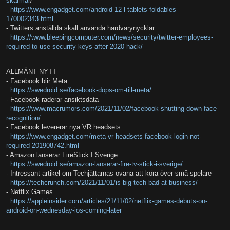
skarmar
/
https://www.engadget.com/android-12-l-tablets-foldables-
170002343.html
- Twitters anställda skall använda hårdvarynycklar
https://www.bleepingcomputer.com/news/security/twitter-employees-
required-to-use-security-keys-after-2020-hack/
ALLMÄNT NYTT
- Facebook blir Meta
https://swedroid.se/facebook-dops-om-till-meta/
- Facebook raderar ansiktsdata
https://www.macrumors.com/2021/11/02/facebook-shutting-down-face-
recognition/
- Facebook levererar nya VR headsets
https://www.engadget.com/meta-vr-headsets-facebook-login-not-
required-201908742.html
- Amazon lanserar FireStick I Sverige
https://swedroid.se/amazon-lanserar-fire-tv-stick-i-sverige/
- Intressant artikel om Techjättarnas ovana att köra över små spelare
https://techcrunch.com/2021/11/01/is-big-tech-bad-at-business/
- Netflix Games
https://appleinsider.com/articles/21/11/02/netflix-games-debuts-on-
android-on-wednesday-ios-coming-later