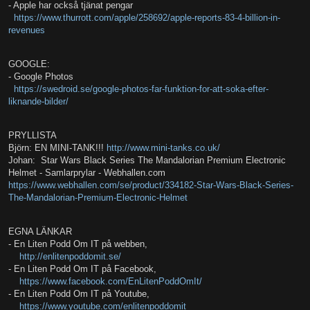
- Apple har också tjänat pengar
https://www.thurrott.com/apple/258692/apple-reports-83-4-billion-in-
revenues
GOOGLE:
- Google Photos
https://swedroid.se/google-photos-far-funktion-for-att-soka-efter-
liknande-bilder/
PRYLLISTA
Björn: EN MINI-TANK!!!
http://www.mini-tanks.co.uk/
Johan: Star Wars Black Series The Mandalorian Premium Electronic
Helmet - Samlarprylar - Webhallen.com
https://www.webhallen.com/se/product/334182-Star-Wars-Black-Series-
The-Mandalorian-Premium-Electronic-Helmet
EGNA LÄNKAR
- En Liten Podd Om IT på webben,
http://enlitenpoddomit.se/
- En Liten Podd Om IT på Facebook,
https://www.facebook.com/EnLitenPoddOmIt/
- En Liten Podd Om IT på Youtube,
https://www.youtube.com/enlitenpoddomit