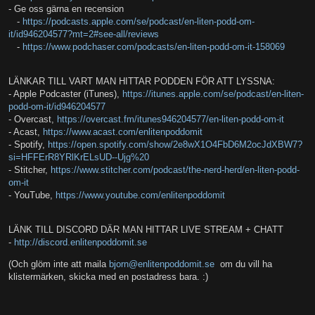
- Ge oss gärna en recension
-
https://podcasts.apple.com/se/podcast/en-liten-podd-om-
it/id946204577?mt=2#see-all/reviews
-
https://www.podchaser.com/podcasts/en-liten-podd-om-it-158069
LÄNKAR TILL VART MAN HITTAR PODDEN FÖR ATT LYSSNA:
- Apple Podcaster (iTunes),
https://itunes.apple.com/se/podcast/en-liten-
podd-om-it/id946204577
- Overcast,
https://overcast.fm/itunes946204577/en-liten-podd-om-it
- Acast,
https://www.acast.com/enlitenpoddomit
- Spotify,
https://open.spotify.com/show/2e8wX1O4FbD6M2ocJdXBW7?
si=HFFErR8YRlKrELsUD--Ujg%20
- Stitcher,
https://www.stitcher.com/podcast/the-nerd-herd/en-liten-podd-
om-it
- YouTube,
https://www.youtube.com/enlitenpoddomit
LÄNK TILL DISCORD DÄR MAN HITTAR LIVE STREAM + CHATT
-
http://discord.enlitenpoddomit.se
(Och glöm inte att maila
bjorn@enlitenpoddomit.se
om du vill ha
klistermärken, skicka med en postadress bara. :)