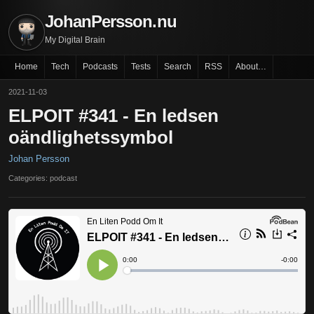
JohanPersson.nu
My Digital Brain
Home
Tech
Podcasts
Tests
Search
RSS
About…
2021-11-03
ELPOIT #341 - En ledsen
oändlighetssymbol
Johan Persson
Categories: podcast