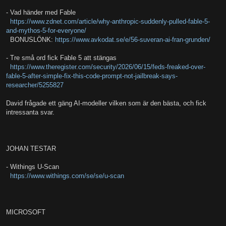
- Vad händer med Fable
https://www.zdnet.com/article/why-anthropic-suddenly-pulled-fable-5-
and-mythos-5-for-everyone/
BONUSLÖNK:
https://www.avkodat.se/e/56-suveran-ai-fran-grunden/
- Tre små ord fick Fable 5 att stängas
https://www.theregister.com/security/2026/06/15/feds-freaked-over-
fable-5-after-simple-fix-this-code-prompt-not-jailbreak-says-
researcher/5255827
David frågade ett gäng AI-modeller vilken som är den bästa, och fick
intressanta svar.
JOHAN TESTAR
- Withings U-Scan
https://www.withings.com/se/se/u-scan
MICROSOFT