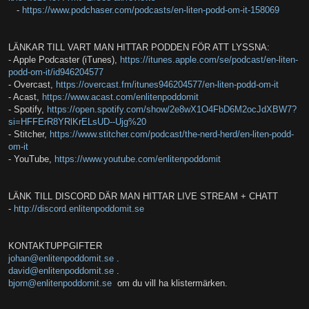
-
https://www.podchaser.com/podcasts/en-liten-podd-om-it-158069
LÄNKAR TILL VART MAN HITTAR PODDEN FÖR ATT LYSSNA:
- Apple Podcaster (iTunes),
https://itunes.apple.com/se/podcast/en-liten-
podd-om-it/id946204577
- Overcast,
https://overcast.fm/itunes946204577/en-liten-podd-om-it
- Acast,
https://www.acast.com/enlitenpoddomit
- Spotify,
https://open.spotify.com/show/2e8wX1O4FbD6M2ocJdXBW7?
si=HFFErR8YRlKrELsUD--Ujg%20
- Stitcher,
https://www.stitcher.com/podcast/the-nerd-herd/en-liten-podd-
om-it
- YouTube,
https://www.youtube.com/enlitenpoddomit
LÄNK TILL DISCORD DÄR MAN HITTAR LIVE STREAM + CHATT
-
http://discord.enlitenpoddomit.se
KONTAKTUPPGIFTER
johan@enlitenpoddomit.se
.
david@enlitenpoddomit.se
.
bjorn@enlitenpoddomit.se
om du vill ha klistermärken.