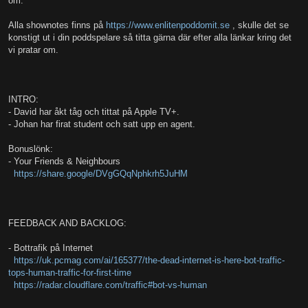
om:
Alla shownotes finns på
https://www.enlitenpoddomit.se
, skulle det se
konstigt ut i din poddspelare så titta gärna där efter alla länkar kring det
vi pratar om.
INTRO:
- David har åkt tåg och tittat på Apple TV+.
- Johan har firat student och satt upp en agent.
Bonuslönk:
- Your Friends & Neighbours
https://share.google/DVgGQqNphkrh5JuHM
FEEDBACK AND BACKLOG:
- Bottrafik på Internet
https://uk.pcmag.com/ai/165377/the-dead-internet-is-here-bot-traffic-
tops-human-traffic-for-first-time
https://radar.cloudflare.com/traffic#bot-vs-human