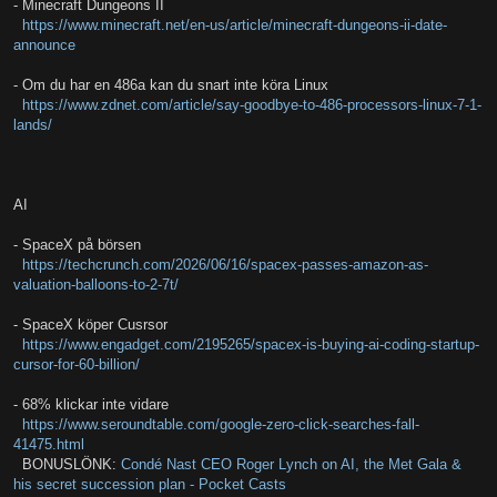
- Minecraft Dungeons II
https://www.minecraft.net/en-us/article/minecraft-dungeons-ii-date-
announce
- Om du har en 486a kan du snart inte köra Linux
https://www.zdnet.com/article/say-goodbye-to-486-processors-linux-7-1-
lands/
AI
- SpaceX på börsen
https://techcrunch.com/2026/06/16/spacex-passes-amazon-as-
valuation-balloons-to-2-7t/
- SpaceX köper Cusrsor
https://www.engadget.com/2195265/spacex-is-buying-ai-coding-startup-
cursor-for-60-billion/
- 68% klickar inte vidare
https://www.seroundtable.com/google-zero-click-searches-fall-
41475.html
BONUSLÖNK:
Condé Nast CEO Roger Lynch on AI, the Met Gala &
his secret succession plan - Pocket Casts