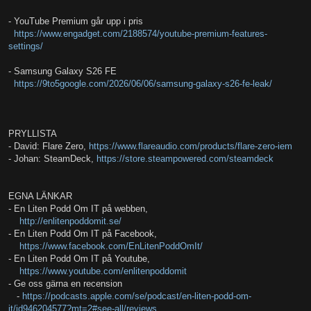
- YouTube Premium går upp i pris
https://www.engadget.com/2188574/youtube-premium-features-
settings/
- Samsung Galaxy S26 FE
https://9to5google.com/2026/06/06/samsung-galaxy-s26-fe-leak/
PRYLLISTA
- David: Flare Zero,
https://www.flareaudio.com/products/flare-zero-iem
- Johan: SteamDeck,
https://store.steampowered.com/steamdeck
EGNA LÄNKAR
- En Liten Podd Om IT på webben,
http://enlitenpoddomit.se/
- En Liten Podd Om IT på Facebook,
https://www.facebook.com/EnLitenPoddOmIt/
- En Liten Podd Om IT på Youtube,
https://www.youtube.com/enlitenpoddomit
- Ge oss gärna en recension
-
https://podcasts.apple.com/se/podcast/en-liten-podd-om-
it/id946204577?mt=2#see-all/reviews