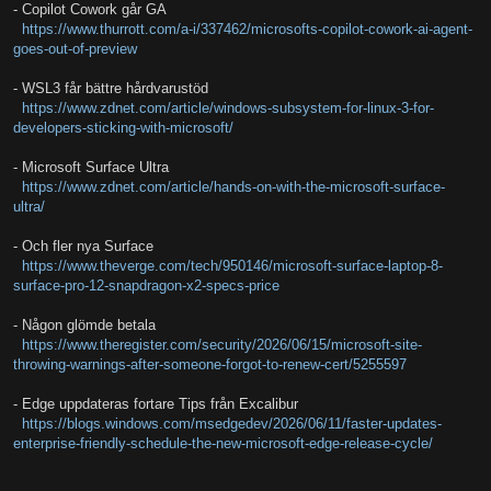
- Copilot Cowork går GA
https://www.thurrott.com/a-i/337462/microsofts-copilot-cowork-ai-agent-
goes-out-of-preview
- WSL3 får bättre hårdvarustöd
https://www.zdnet.com/article/windows-subsystem-for-linux-3-for-
developers-sticking-with-microsoft/
- Microsoft Surface Ultra
https://www.zdnet.com/article/hands-on-with-the-microsoft-surface-
ultra/
- Och fler nya Surface
https://www.theverge.com/tech/950146/microsoft-surface-laptop-8-
surface-pro-12-snapdragon-x2-specs-price
- Någon glömde betala
https://www.theregister.com/security/2026/06/15/microsoft-site-
throwing-warnings-after-someone-forgot-to-renew-cert/5255597
- Edge uppdateras fortare Tips från Excalibur
https://blogs.windows.com/msedgedev/2026/06/11/faster-updates-
enterprise-friendly-schedule-the-new-microsoft-edge-release-cycle/