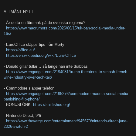
ALLMÄNT NYTT
- Är detta en försmak på de svenska reglerna?
https://www.macrumors.com/2026/06/15/uk-ban-social-media-under-
16s/
- EuroOffice släpps tips från Morty
https://office.eu/
https://en.wikipedia.org/wiki/Euro-Office
- Donald gillar tullar… så länge han inte drabbas
https://www.engadget.com/2194031/trump-threatens-to-smash-french-
wine-industry-over-tech-tax/
- Commodore släpper telefon
https://www.engadget.com/2195276/commodore-made-a-social-media-
banishing-flip-phone/
BONUSLÖNK:
https://sailfishos.org/
- Nintendo Direct, 9/6
https://www.theverge.com/entertainment/945670/nintendo-direct-june-
2026-switch-2