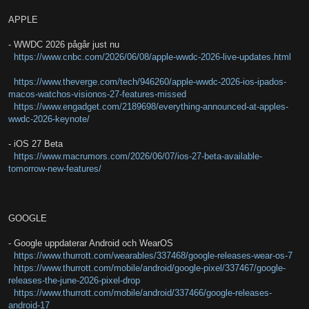
APPLE
- WWDC 2026 pågår just nu
https://www.cnbc.com/2026/06/08/apple-wwdc-2026-live-updates.html
https://www.theverge.com/tech/946260/apple-wwdc-2026-ios-ipados-
macos-watchos-visionos-27-features-missed
https://www.engadget.com/2189698/everything-announced-at-apples-
wwdc-2026-keynote/
- iOS 27 Beta
https://www.macrumors.com/2026/06/07/ios-27-beta-available-
tomorrow-new-features/
GOOGLE
- Google uppdaterar Android och WearOS
https://www.thurrott.com/wearables/337468/google-releases-wear-os-7
https://www.thurrott.com/mobile/android/google-pixel/337467/google-
releases-the-june-2026-pixel-drop
https://www.thurrott.com/mobile/android/337466/google-releases-
android-17