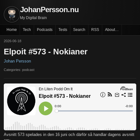
JohanPersson.nu
My Digital Brain
Home
Tech
Podcasts
Tests
Search
RSS
About…
2026-06-18
Elpoit #573 - Nokianer
Johan Persson
Categories: podcast
Avsnitt 573 spelades in den 16 juni och därför så handlar dagens avsnitt