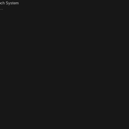
 och System
m…