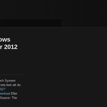
dows
r 2012
 och System
nte bort att du
292?
ownload
Eller
 Source: The