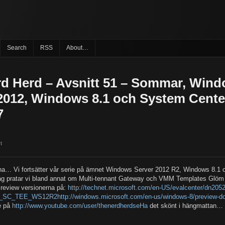
Search
RSS
About…
d Herd – Avsnitt 51 – Sommar, Win
2012, Windows 8.1 och System Cente
7
t
a… Vi fortsätter vår serie på ämnet Windows Server 2012 R2, Windows 8.1
ag pratar vi bland annat om Multi-tennant Gateway och VMM Templates Glöm i
review versionerna på:
http://technet.microsoft.com/en-US/evalcenter/dn205
SC_TEE_WS12R2http://windows.microsoft.com/en-us/windows-8/preview-d
e på
http://www.youtube.com/user/thenerdherdseHa
det skönt i hängmattan…