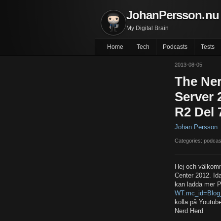
JohanPersson.nu
My Digital Brain
Home
Tech
Podcasts
Tests
2013-08-05
The Ner
Server 
R2 Del 
Johan Persson
Categories: podcas
Hej och välkomn
Center 2012. Id
kan ladda mer P
WT.mc_id=Blog_
kolla på Youtub
Nerd Herd