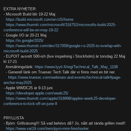
EXTRA NYHETER:
- Microsoft Build blir 19-22 Maj
https://build.microsoft.com/en-US/home
https://www.thurrott.com/microsoft/316752/microsofts-build-2025-
conference-will-be-on-may-19-22
- Google I/O är 20-21 Maj
https://io.google/2025/
https://www.thurrott.com/dev/317058/google-i-o-2025-to-overlap-with-
microsoft-build-2025
- ELPOIT avsnitt 500-ish (live inspelning i Stockholm) är torsdag 22 Maj
kl 17-21
Anmälningslänk:
https://www.lyyti.fi/reg/Technical_Talk_May_1108
- Generell länk om Truesec Tech Talk där vi finns med en bit ner.
https://www.truesec.com/webinars-and-events/technical-talk#page-
anchor-may2025
- Apple WWDC25 är 9-13 juni
https://developer.apple.com/wwdc25/
https://www.thurrott.com/apple/318898/apples-wwdc25-developer-
conference-to-kick-off-on-june-9
PRYLLISTA
- Björn: Grillsäsong!!! Så vad behövs då? Jo, nått att tända grillen med!!
https://www.vat19.com/item/pyro-mini-fireshooter