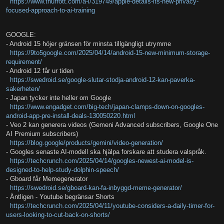
https://www.thurrott.com/a-i/319749/apple-details-its-new-privacy-
focused-approach-to-ai-training
GOOGLE:
- Android 15 höjer gränsen för minsta tillgängligt utrymme
https://9to5google.com/2025/04/14/android-15-new-minimum-storage-
requirement/
- Android 12 får ur tiden
https://swedroid.se/google-slutar-stodja-android-12-kan-paverka-
sakerheten/
- Japan tycker inte heller om Google
https://www.engadget.com/big-tech/japan-clamps-down-on-googles-
android-app-pre-install-deals-130050220.html
- Veo 2 kan generera videos (Gemeni Advanced subscribers, Google One
AI Premium subscribers)
https://blog.google/products/gemini/video-generation/
- Googles senaste AI-modell ska hjälpa forskare att studera valspråk.
https://techcrunch.com/2025/04/14/googles-newest-ai-model-is-
designed-to-help-study-dolphin-speech/
- Gboard får Memegenerator
https://swedroid.se/gboard-kan-fa-inbyggd-meme-generator/
- Äntligen - Youtube begränsar Shorts
https://techcrunch.com/2025/04/11/youtube-considers-a-daily-timer-for-
users-looking-to-cut-back-on-shorts/