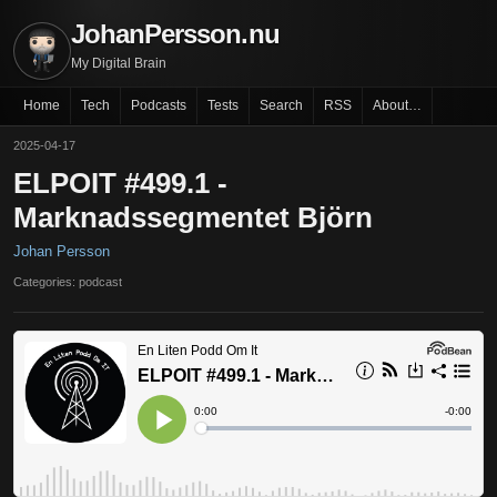
JohanPersson.nu
My Digital Brain
Home
Tech
Podcasts
Tests
Search
RSS
About…
2025-04-17
ELPOIT #499.1 -
Marknadssegmentet Björn
Johan Persson
Categories: podcast