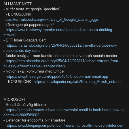
ALLMÄNT NYTT
- Vi får testa att google “geocities”
- BONUSLÖNK:
https://en.wikipedia.org/wiki/List_of_Google_Easter_eggs
- Lösningen på papperssugrör!
https://www.thisiswhyimbroke.com/biodegradable-pasta-drinking-
straws/
- EFF löser 6-dagars Cert
https://it.slashdot.org/story/25/04/14/0356212/the-effs-certbot-now-
supports-six-day-certs
- Adobe insåg att man kanske inte alltid skall vara på sociala medier
https://tech.slashdot.org/story/25/04/12/026211/adobe-retreats-from-
bluesky-after-massive-user-backlash
- Notion skall konkurrera med Office
https://www.theverge.com/apps/648464/notion-mail-email-app
- BONUSLÖNK:
https://en.wikipedia.org/wiki/Reverse_Polish_notation
MICROSOFT
- Recall är på väg tillbaka.
https://gizmodo.com/windows-controversial-recall-is-back-heres-how-to-
control-it-2000589002
- Defender for endpoints blir smartare
https://www.bleepingcomputer.com/news/microsoft/microsoft-defender-