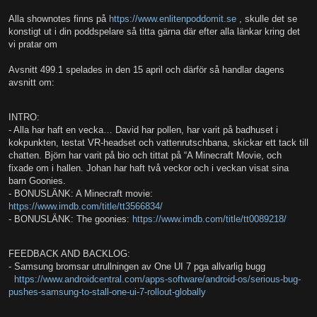
Alla shownotes finns på
https://www.enlitenpoddomit.se
, skulle det se
konstigt ut i din poddspelare så titta gärna där efter alla länkar kring det
vi pratar om
Avsnitt 499.1 spelades in den 15 april och därför så handlar dagens
avsnitt om:
INTRO:
- Alla har haft en vecka… David har pollen, har varit på badhuset i
kokpunkten, testat VR-headset och vattenrutschbana, skickar ett tack till
chatten. Björn har varit på bio och tittat på “A Minecraft Movie, och
fixade om i hallen. Johan har haft två veckor och i veckan visat sina
barn Goonies.
- BONUSLÄNK: A Minecraft movie:
https://www.imdb.com/title/tt3566834/
- BONUSLÄNK: The goonies:
https://www.imdb.com/title/tt0089218/
FEEDBACK AND BACKLOG:
- Samsung bromsar utrullningen av One UI 7 pga allvarlig bugg
https://www.androidcentral.com/apps-software/android-os/serious-bug-
pushes-samsung-to-stall-one-ui-7-rollout-globally