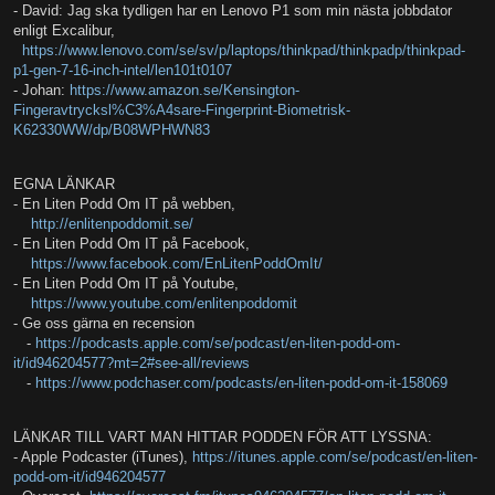
- David: Jag ska tydligen har en Lenovo P1 som min nästa jobbdator
enligt Excalibur,
https://www.lenovo.com/se/sv/p/laptops/thinkpad/thinkpadp/thinkpad-
p1-gen-7-16-inch-intel/len101t0107
- Johan:
https://www.amazon.se/Kensington-
Fingeravtrycksl%C3%A4sare-Fingerprint-Biometrisk-
K62330WW/dp/B08WPHWN83
EGNA LÄNKAR
- En Liten Podd Om IT på webben,
http://enlitenpoddomit.se/
- En Liten Podd Om IT på Facebook,
https://www.facebook.com/EnLitenPoddOmIt/
- En Liten Podd Om IT på Youtube,
https://www.youtube.com/enlitenpoddomit
- Ge oss gärna en recension
-
https://podcasts.apple.com/se/podcast/en-liten-podd-om-
it/id946204577?mt=2#see-all/reviews
-
https://www.podchaser.com/podcasts/en-liten-podd-om-it-158069
LÄNKAR TILL VART MAN HITTAR PODDEN FÖR ATT LYSSNA:
- Apple Podcaster (iTunes),
https://itunes.apple.com/se/podcast/en-liten-
podd-om-it/id946204577