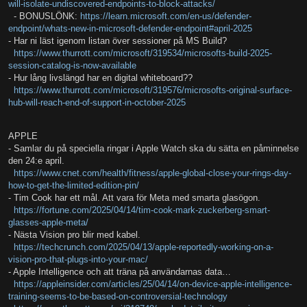
will-isolate-undiscovered-endpoints-to-block-attacks/
- BONUSLÖNK:
https://learn.microsoft.com/en-us/defender-
endpoint/whats-new-in-microsoft-defender-endpoint#april-2025
- Har ni läst igenom listan över sessioner på MS Build?
https://www.thurrott.com/microsoft/319534/microsofts-build-2025-
session-catalog-is-now-available
- Hur lång livslängd har en digital whiteboard??
https://www.thurrott.com/microsoft/319576/microsofts-original-surface-
hub-will-reach-end-of-support-in-october-2025
APPLE
- Samlar du på speciella ringar i Apple Watch ska du sätta en påminnelse
den 24:e april.
https://www.cnet.com/health/fitness/apple-global-close-your-rings-day-
how-to-get-the-limited-edition-pin/
- Tim Cook har ett mål. Att vara för Meta med smarta glasögon.
https://fortune.com/2025/04/14/tim-cook-mark-zuckerberg-smart-
glasses-apple-meta/
- Nästa Vision pro blir med kabel.
https://techcrunch.com/2025/04/13/apple-reportedly-working-on-a-
vision-pro-that-plugs-into-your-mac/
- Apple Intelligence och att träna på användarnas data…
https://appleinsider.com/articles/25/04/14/on-device-apple-intelligence-
training-seems-to-be-based-on-controversial-technology