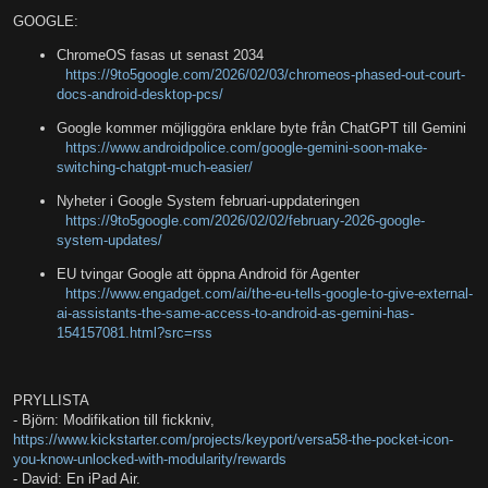
GOOGLE:
ChromeOS fasas ut senast 2034
https://9to5google.com/2026/02/03/chromeos-phased-out-court-
docs-android-desktop-pcs/
Google kommer möjliggöra enklare byte från ChatGPT till Gemini
https://www.androidpolice.com/google-gemini-soon-make-
switching-chatgpt-much-easier/
Nyheter i Google System februari-uppdateringen
https://9to5google.com/2026/02/02/february-2026-google-
system-updates/
EU tvingar Google att öppna Android för Agenter
https://www.engadget.com/ai/the-eu-tells-google-to-give-external-
ai-assistants-the-same-access-to-android-as-gemini-has-
154157081.html?src=rss
PRYLLISTA
- Björn: Modifikation till fickkniv,
https://www.kickstarter.com/projects/keyport/versa58-the-pocket-icon-
you-know-unlocked-with-modularity/rewards
- David: En iPad Air.