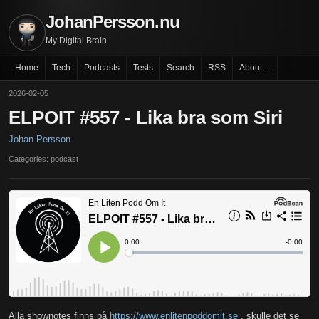
JohanPersson.nu
My Digital Brain
Home
Tech
Podcasts
Tests
Search
RSS
About…
2026-02-05
ELPOIT #557 - Lika bra som Siri
Johan Persson
Categories: podcast
Alla shownotes finns på
https://www.enlitenpoddomit.se
, skulle det se