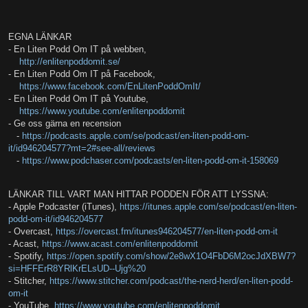
EGNA LÄNKAR
- En Liten Podd Om IT på webben,
http://enlitenpoddomit.se/
- En Liten Podd Om IT på Facebook,
https://www.facebook.com/EnLitenPoddOmIt/
- En Liten Podd Om IT på Youtube,
https://www.youtube.com/enlitenpoddomit
- Ge oss gärna en recension
-
https://podcasts.apple.com/se/podcast/en-liten-podd-om-
it/id946204577?mt=2#see-all/reviews
-
https://www.podchaser.com/podcasts/en-liten-podd-om-it-158069
LÄNKAR TILL VART MAN HITTAR PODDEN FÖR ATT LYSSNA:
- Apple Podcaster (iTunes),
https://itunes.apple.com/se/podcast/en-liten-
podd-om-it/id946204577
- Overcast,
https://overcast.fm/itunes946204577/en-liten-podd-om-it
- Acast,
https://www.acast.com/enlitenpoddomit
- Spotify,
https://open.spotify.com/show/2e8wX1O4FbD6M2ocJdXBW7?
si=HFFErR8YRlKrELsUD--Ujg%20
- Stitcher,
https://www.stitcher.com/podcast/the-nerd-herd/en-liten-podd-
om-it
- YouTube,
https://www.youtube.com/enlitenpoddomit