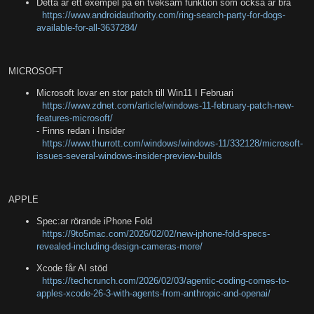
Detta är ett exempel på en tveksam funktion som också är bra
https://www.androidauthority.com/ring-search-party-for-dogs-
available-for-all-3637284/
MICROSOFT
Microsoft lovar en stor patch till Win11 I Februari
https://www.zdnet.com/article/windows-11-february-patch-new-
features-microsoft/
- Finns redan i Insider
https://www.thurrott.com/windows/windows-11/332128/microsoft-
issues-several-windows-insider-preview-builds
APPLE
Spec:ar rörande iPhone Fold
https://9to5mac.com/2026/02/02/new-iphone-fold-specs-
revealed-including-design-cameras-more/
Xcode får AI stöd
https://techcrunch.com/2026/02/03/agentic-coding-comes-to-
apples-xcode-26-3-with-agents-from-anthropic-and-openai/