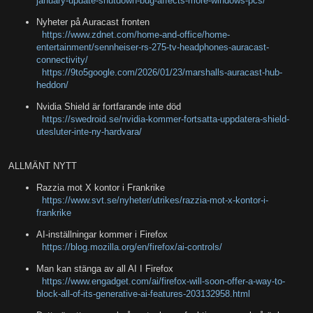
january-update-shutdown-bug-affects-more-windows-pcs/
Nyheter på Auracast fronten
https://www.zdnet.com/home-and-office/home-
entertainment/sennheiser-rs-275-tv-headphones-auracast-
connectivity/
https://9to5google.com/2026/01/23/marshalls-auracast-hub-
heddon/
Nvidia Shield är fortfarande inte död
https://swedroid.se/nvidia-kommer-fortsatta-uppdatera-shield-
utesluter-inte-ny-hardvara/
ALLMÄNT NYTT
Razzia mot X kontor i Frankrike
https://www.svt.se/nyheter/utrikes/razzia-mot-x-kontor-i-
frankrike
AI-inställningar kommer i Firefox
https://blog.mozilla.org/en/firefox/ai-controls/
Man kan stänga av all AI I Firefox
https://www.engadget.com/ai/firefox-will-soon-offer-a-way-to-
block-all-of-its-generative-ai-features-203132958.html