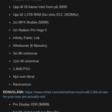
Upp till 28 kärnor Intel Xeon på 300W
Upp till 1,5TB RAM (6st slots ECC 2933Mhz)
2st MPX Module (500W)
2st Radeon Pro Vega II
Infinity Fabric Link
Afterburner (6 Mpixel/s)
3st 8K-strömmar
12st 4K-strömmar
1,4kW PSU
Hjul som tillval
Rackversion
BONUSLÄNK:
https://www.zdnet.com/article/how-much-will-1-5tb-of-ram-
for-your-mac-pro-actually-ost/
Pro Display XDR ($4999)