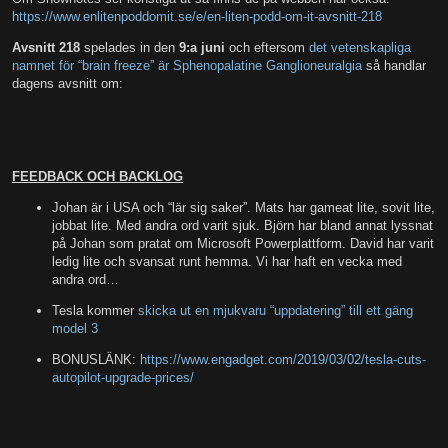
https://www.enlitenpoddomit.se/e/en-liten-podd-om-it-avsnitt-218
Avsnitt 218
spelades in den
9:a juni
och eftersom
det vetenskapliga
namnet för “brain freeze” är Sphenopalatine Ganglioneuralgia
så handlar
dagens avsnitt om:
FEEDBACK OCH BACKLOG
Johan är i USA och “lär sig saker”. Mats har gameat lite, sovit lite,
jobbat lite. Med andra ord varit sjuk. Björn har bland annat lyssnat
på Johan som pratat om Microsoft Powerplattform. David har varit
ledig lite och svansat runt hemma. Vi har haft en vecka med
andra ord…
Tesla kommer
skicka ut en mjukvaru “uppdatering” till ett gäng
model 3
BONUSLÄNK:
https://www.engadget.com/2019/03/02/tesla-cuts-
autopilot-upgrade-prices/