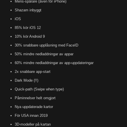
Mens-spårare (även för iPhone)
Shazam inbyggt
iOS
85% kör iOS 12
10% kör Android 9
30% snabbare upplåsning med FaceID
50% mindre nedladdningar av appar
60% mindre nedladdningar av app-uppdateringar
2x snabbare app-start
Dark Mode (!!)
Quick-path (Swipe when type)
Påminnelser helt omgjort
Nya uppdaterade kartor
För USA innan 2019
3D-modeller på kartan