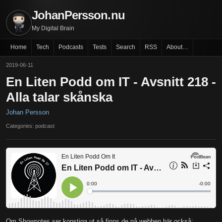
JohanPersson.nu
My Digital Brain
Home
Tech
Podcasts
Tests
Search
RSS
About…
2019-06-11
En Liten Podd om IT - Avsnitt 218 -
Alla talar skånska
Johan Persson
Categories: podcast
Om Shownotes ser konstiga ut så finns de på webben här också: