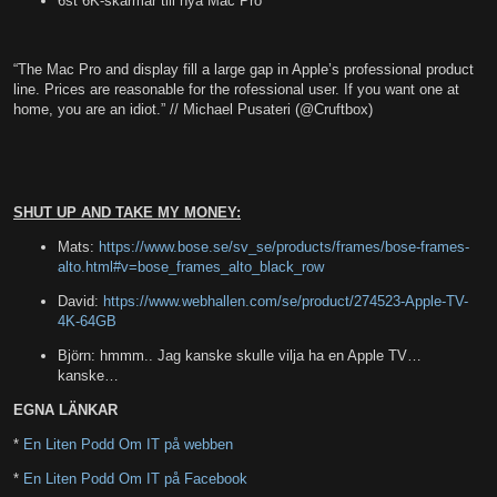
6st 6K-skärmar till nya Mac Pro
“The Mac Pro and display fill a large gap in Apple’s professional product
line. Prices are reasonable for the rofessional user. If you want one at
home, you are an idiot.” // Michael Pusateri (@Cruftbox)
SHUT UP AND TAKE MY MONEY:
Mats:
https://www.bose.se/sv_se/products/frames/bose-frames-
alto.html#v=bose_frames_alto_black_row
David:
https://www.webhallen.com/se/product/274523-Apple-TV-
4K-64GB
Björn: hmmm.. Jag kanske skulle vilja ha en Apple TV…
kanske…
EGNA LÄNKAR
*
En Liten Podd Om IT på webben
*
En Liten Podd Om IT på Facebook