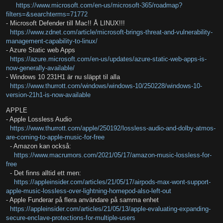
https://www.microsoft.com/en-us/microsoft-365/roadmap?
filters=&searchterms=71772
- Microsoft Defender till Mac!! Å LINUX!!!
https://www.zdnet.com/article/microsoft-brings-threat-and-vulnerability-
management-capability-to-linux/
- Azure Static web Apps
https://azure.microsoft.com/en-us/updates/azure-static-web-apps-is-
now-generally-available/
- Windows 10 231H1 är nu släppt til alla
https://www.thurrott.com/windows/windows-10/250228/windows-10-
version-21h1-is-now-available
APPLE
- Apple Lossless Audio
https://www.thurrott.com/apple/250192/lossless-audio-and-dolby-atmos-
are-coming-to-apple-music-for-free
- Amazon kan också:
https://www.macrumors.com/2021/05/17/amazon-music-lossless-for-
free
- Det finns alltid ett men:
https://appleinsider.com/articles/21/05/17/airpods-max-wont-support-
apple-music-lossless-over-lightning-homepod-also-left-out
- Apple Funderar på flera användare på samma enhet
https://appleinsider.com/articles/21/05/13/apple-evaluating-expanding-
secure-enclave-protections-for-multiple-users