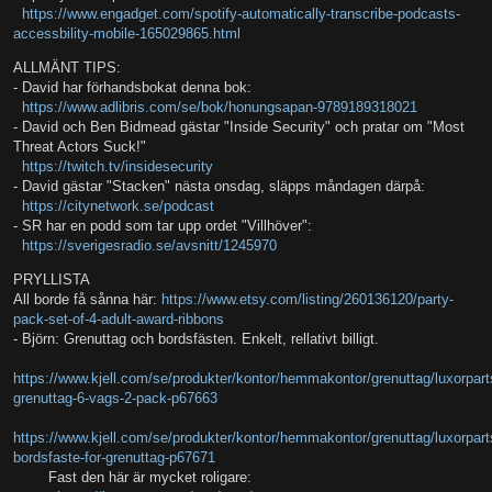
https://www.engadget.com/spotify-automatically-transcribe-podcasts-
accessbility-mobile-165029865.html
ALLMÄNT TIPS:
- David har förhandsbokat denna bok:
https://www.adlibris.com/se/bok/honungsapan-9789189318021
- David och Ben Bidmead gästar "Inside Security" och pratar om "Most
Threat Actors Suck!"
https://twitch.tv/insidesecurity
- David gästar "Stacken" nästa onsdag, släpps måndagen därpå:
https://citynetwork.se/podcast
- SR har en podd som tar upp ordet "Villhöver":
https://sverigesradio.se/avsnitt/1245970
PRYLLISTA
All borde få sånna här:
https://www.etsy.com/listing/260136120/party-
pack-set-of-4-adult-award-ribbons
- Björn: Grenuttag och bordsfästen. Enkelt, rellativt billigt.
https://www.kjell.com/se/produkter/kontor/hemmakontor/grenuttag/luxorpart
grenuttag-6-vags-2-pack-p67663
https://www.kjell.com/se/produkter/kontor/hemmakontor/grenuttag/luxorpart
bordsfaste-for-grenuttag-p67671
Fast den här är mycket roligare: