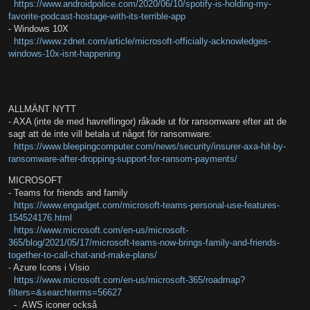
https://www.androidpolice.com/2020/06/10/spotify-is-holding-my-
favorite-podcast-hostage-with-its-terrible-app
- Windows 10X
https://www.zdnet.com/article/microsoft-officially-acknowledges-
windows-10x-isnt-happening
ALLMÄNT NYTT
- AXA (inte de med havreflingor) råkade ut för ransomware efter att de
sagt att de inte vill betala ut något för ransomware:
https://www.bleepingcomputer.com/news/security/insurer-axa-hit-by-
ransomware-after-dropping-support-for-ransom-payments/
MICROSOFT
- Teams for friends and family
https://www.engadget.com/microsoft-teams-personal-use-features-
154524176.html
https://www.microsoft.com/en-us/microsoft-
365/blog/2021/05/17/microsoft-teams-now-brings-family-and-friends-
together-to-call-chat-and-make-plans/
- Azure Icons i Visio
https://www.microsoft.com/en-us/microsoft-365/roadmap?
filters=&searchterms=56627
- AWS iconer också