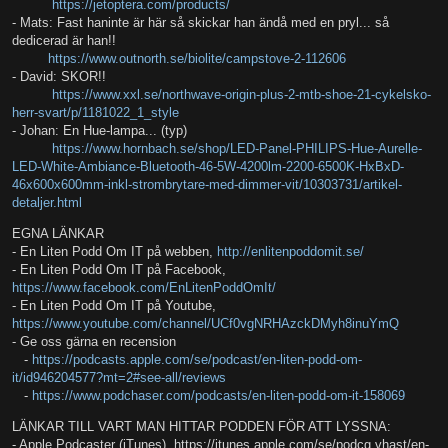
https://jetoptera.com/products/
- Mats: Fast haninte är här så skickar han ändå med en pryl... så
dedicerad är han!!
https://www.outnorth.se/biolite/campstove-2-112606
- David: SKOR!!
https://www.xxl.se/northwave-origin-plus-2-mtb-shoe-21-cykelsko-
herr-svart/p/1181022_1_style
- Johan: En Hue-lampa... (typ)
https://www.hornbach.se/shop/LED-Panel-PHILIPS-Hue-Aurelle-
LED-White-Ambiance-Bluetooth-46-5W-4200lm-2200-6500K-HxBxD-
46x600x600mm-inkl-strombrytare-med-dimmer-vit/10303731/artikel-
detaljer.html
EGNA LÄNKAR
- En Liten Podd Om IT på webben,
http://enlitenpoddomit.se/
- En Liten Podd Om IT på Facebook,
https://www.facebook.com/EnLitenPoddOmIt/
- En Liten Podd Om IT på Youtube,
https://www.youtube.com/channel/UCf0vgNRHAzckDMyh8inuYmQ
- Ge oss gärna en recension
-
https://podcasts.apple.com/se/podcast/en-liten-podd-om-
it/id946204577?mt=2#see-all/reviews
-
https://www.podchaser.com/podcasts/en-liten-podd-om-it-158069
LÄNKAR TILL VART MAN HITTAR PODDEN FÖR ATT LYSSNA:
- Apple Podcaster (iTunes), https://itunes.apple.com/se/podcg vhast/en-