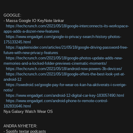
GOOGLE:
- Massa Google IO KeyNote länkar
https://techcrunch.com/2021/05/18/google-interconnects-its-workspace-
apps-adds-a-dozen-new-features
https://www.engadget.com/google-io-privacy-search-history-photos-
175133245.html
https://appleinsider.com/articles/21/05/18/google-driving-password-free-
future-with-new-privacy-features
https://techcrunch.com/2021/05/18/google-photos-update-adds-new-
memories-and-a-locked-folder-previews-cinematic-moments/
https://techcrunch.com/2021/05/18/android-now-powers-3b-devices/
https://techcrunch.com/2021/05/18/google-offers-the-best-look-yet-at-
android-12
https://swedroid.se/google-pay-for-wear-os-kan-ha-aktiverats-i-sverige-
notis/
https://www.engadget.com/android-12-digital-car-key-183057490.html
https://www.engadget.com/android-phone-tv-remote-control-
182831646.html
Nya Galaxy Watch Wear OS
ANDRA NYHETER:
- Spotify textar podcasts