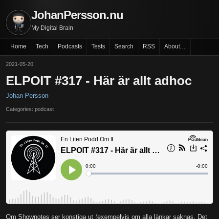
JohanPersson.nu
My Digital Brain
Home
Tech
Podcasts
Tests
Search
RSS
About…
2021-05-20
ELPOIT #317 - Här är allt adhoc
Johan Persson
Categories: podcast
Om Shownotes ser konstiga ut (exempelvis om alla länkar saknas. Det