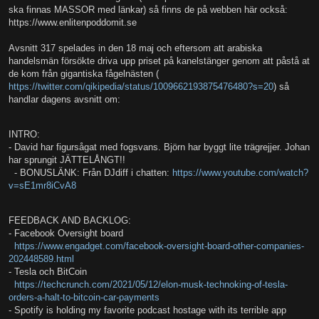
ska finnas MASSOR med länkar) så finns de på webben här också:
https://www.enlitenpoddomit.se
Avsnitt 317 spelades in den 18 maj och eftersom att arabiska
handelsmän försökte driva upp priset på kanelstänger genom att påstå at
de kom från gigantiska fågelnästen (
https://twitter.com/qikipedia/status/1009662193875476480?s=20
) så
handlar dagens avsnitt om:
INTRO:
- David har figursågat med fogsvans. Björn har byggt lite trägrejjer. Johan
har sprungit JÄTTELÅNGT!!
- BONUSLÄNK: Från DJdiff i chatten:
https://www.youtube.com/watch?
v=sE1mr8iCvA8
FEEDBACK AND BACKLOG:
- Facebook Oversight board
https://www.engadget.com/facebook-oversight-board-other-companies-
202448589.html
- Tesla och BitCoin
https://techcrunch.com/2021/05/12/elon-musk-technoking-of-tesla-
orders-a-halt-to-bitcoin-car-payments
- Spotify is holding my favorite podcast hostage with its terrible app