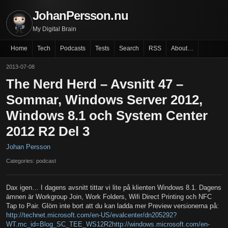
JohanPersson.nu
My Digital Brain
Home
Tech
Podcasts
Tests
Search
RSS
About…
2013-07-08
The Nerd Herd – Avsnitt 47 –
Sommar, Windows Server 2012,
Windows 8.1 och System Center
2012 R2 Del 3
Johan Persson
Categories: podcast
Dax igen… I dagens avsnitt tittar vi lite på klienten Windows 8.1. Dagens
ämnen är Workgroup Join, Work Folders, Wifi Direct Printing och NFC
Tap to Pair. Glöm inte bort att du kan ladda mer Preview versionerna på:
http://technet.microsoft.com/en-US/evalcenter/dn205292?
WT.mc_id=Blog_SC_TEE_WS12R2http://windows.microsoft.com/en-