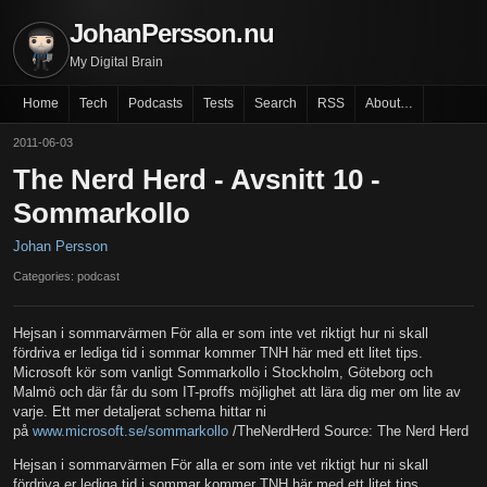
JohanPersson.nu
My Digital Brain
Home
Tech
Podcasts
Tests
Search
RSS
About…
2011-06-03
The Nerd Herd - Avsnitt 10 -
Sommarkollo
Johan Persson
Categories: podcast
Hejsan i sommarvärmen För alla er som inte vet riktigt hur ni skall
fördriva er lediga tid i sommar kommer TNH här med ett litet tips.
Microsoft kör som vanligt Sommarkollo i Stockholm, Göteborg och
Malmö och där får du som IT-proffs möjlighet att lära dig mer om lite av
varje. Ett mer detaljerat schema hittar ni
på
www.microsoft.se/sommarkollo
/TheNerdHerd Source: The Nerd Herd
Hejsan i sommarvärmen För alla er som inte vet riktigt hur ni skall
fördriva er lediga tid i sommar kommer TNH här med ett litet tips.