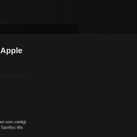
s Apple
 men som vanligt
potifys lilla
n.