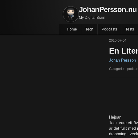
JohanPersson.nu
My Digital Brain
Home
Tech
Podcasts
Tests
2016-07-04
En Lite
Johan Persson
Categories: podcas
Hejsan
Tack vare ett öv
är det fullt med
drabbning i vec