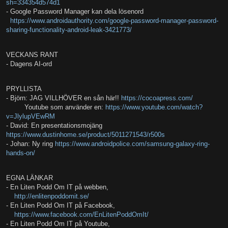
sh=334354d574d1
- Google Password Manager kan dela lösenord
https://www.androidauthority.com/google-password-manager-password-
sharing-functionality-android-leak-3421773/
VECKANS RANT
- Dagens AI-ord
PRYLLISTA
- Björn: JAG VILLHÖVER en sån här!!
https://cocoapress.com/
Youtube som använder en:
https://www.youtube.com/watch?
v=JlylupVEwRM
- David: En presentationsmojäng
https://www.dustinhome.se/product/5011271543/r500s
- Johan: Ny ring
https://www.androidpolice.com/samsung-galaxy-ring-
hands-on/
EGNA LÄNKAR
- En Liten Podd Om IT på webben,
http://enlitenpoddomit.se/
- En Liten Podd Om IT på Facebook,
https://www.facebook.com/EnLitenPoddOmIt/
- En Liten Podd Om IT på Youtube,