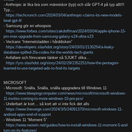
- Anthropic är lika bra som människor (typ) och slår GPT-4 på typ allt!!!
Typ…
https://techcrunch.com/2024/03/04/anthropic-claims-its-new-models-
beat-gpt-4/
- Samsung gör en whoopsie
https://www.forbes.com/sites/zakdoffman/2024/03/04/apple-iphone-15-
pro-max-upgrade-from-samsung-galaxy-s24-ultra-s23
- Veckans “Internetsladden i hårddisken”
https://developers.slashdot.org/story/24/03/01/2130254/a-leaky-
database-spilled-2fa-codes-for-the-worlds-tech-giants
- Anfallare och försvarare tänker så SJUKT olika…
https://yro.slashdot.org/story/24/02/29/2352251/how-the-pentagon-
learned-to-use-targeted-ads-to-find-its-targets
MICROSOFT
- Microsoft: Snälla, Snälla, snälla uppgradera till Windows 11
https://www.bleepingcomputer.com/news/microsoft/microsoft-windows-
11-invites-coming-to-more-windows-10-pro-pcs/
- Underbart är kort… så kort att vi inte fick det alls
https://www.theverge.com/2024/3/5/24091370/microsoft-windows-11-
android-apps-end-of-support
- Windows 11 “Moment 5”
https://www.neowin.net/guides/how-to-install-windows-11-moment-5-and-
turn-on-its-features/