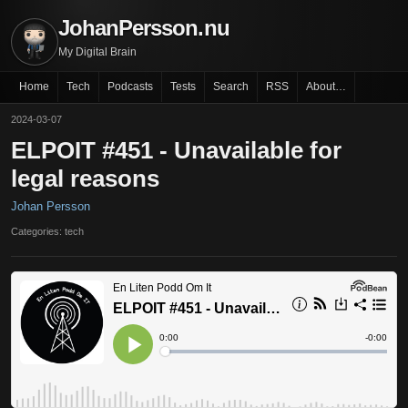
JohanPersson.nu
My Digital Brain
Home
Tech
Podcasts
Tests
Search
RSS
About…
2024-03-07
ELPOIT #451 - Unavailable for
legal reasons
Johan Persson
Categories: tech