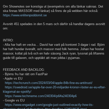
Om Shownotes ser konstiga ut (exempelvis om alla länkar saknas. Det
ska finnas MASSOR med länkar) så finns de på webben här också:
https://www.enlitenpoddomit.se
Avsnitt 451 spelades in den 5 mars och därför så handlar dagens avsnitt
om:
INTRO:
- Alla har haft en vecka… David har varit på kontoret 3 dagar i rad. Björn
har haft hundar överallt, och massor med folk hemma. Johan har hostat
massor, kollat på två och en halv säsong Jack ryan, lyssnat på liftarens
guide till galaxen, och upptäkt att man jobba i pyjamas.
FEEDBACK AND BACKLOG:
- Björns fru har rätt om FastPair
- Apple vs EU
https://techcrunch.com/2024/03/04/apple-84b-fine-eu-antitrust/
https://swedroid.se/apple-far-over-20-miljarder-kronor-i-boter-av-eu-efter-
klagomal-av-spotify/
https://www.techmeme.com/240304/p6#a240304p6
- Google vs EU
https://www.engadget.com/google-just-outlined-exactly-how-its-