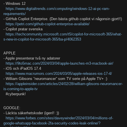
- Windows 12
https://www.digitaltrends.com/computing/windows-12-ai-pc-ram-
requirements/
- GitHub Copliot Enterprise. (Den bästa github copilot vi någonsin gjort!!)
https://petri.com/github-copilot-enterprise-available/
- Copilot pratar svenska
https://techcommunity.microsoft.com/t5/copilot-for-microsoft-365/what-
s-new-in-copilot-for-microsoft-365/ba-p/4062353
APPLE
- Apple presenterar två ny adatorer
https://9to5mac.com/2024/03/04/apple-launches-m3-macbook-air/
- iOS och iPadOS 17.4
https://www.macrumors.com/2024/03/05/apple-releases-ios-17-4/
- William Gibsons “neuromancer” som TV serie på Apple TV+ :)
https://appleinsider.com/articles/24/02/28/william-gibsons-neuromancer-
is-coming-to-apple-tv
#cyberpunk!
GOOGLE:
- Läckta säkerhetskoder (igen!! :))
https://www.forbes.com/sites/daveywinder/2024/03/04/millions-of-
google-whatsapp-facebook-2fa-security-codes-leak-online/?