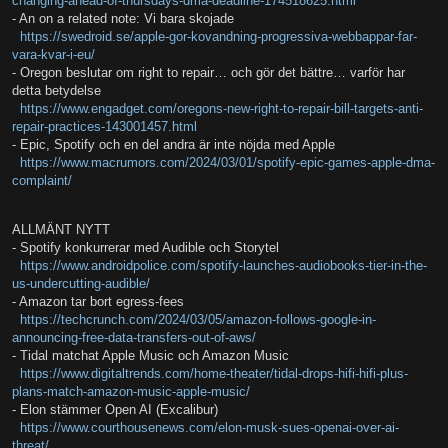
changing-ahead-of-thursdays-dma-deadline-174518625.html
- An on a related note: Vi bara skojade
https://swedroid.se/apple-gor-kovandning-progressiva-webbappar-far-
vara-kvar-i-eu/
- Oregon beslutar om right to repair… och gör det bättre… varför har
detta betydelse
https://www.engadget.com/oregons-new-right-to-repair-bill-targets-anti-
repair-practices-143001457.html
- Epic, Spotify och en del andra är inte nöjda med Apple
https://www.macrumors.com/2024/03/01/spotify-epic-games-apple-dma-
complaint/
ALLMÄNT NYTT
- Spotify konkurrerar med Audible och Storytel
https://www.androidpolice.com/spotify-launches-audiobooks-tier-in-the-
us-undercutting-audible/
- Amazon tar bort egress-fees
https://techcrunch.com/2024/03/05/amazon-follows-google-in-
announcing-free-data-transfers-out-of-aws/
- Tidal matchat Apple Music och Amazon Music
https://www.digitaltrends.com/home-theater/tidal-drops-hifi-hifi-plus-
plans-match-amazon-music-apple-music/
- Elon stämmer Open AI (Excalibur)
https://www.courthousenews.com/elon-musk-sues-openai-over-ai-
threat/