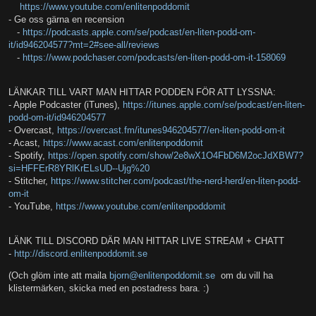
https://www.youtube.com/enlitenpoddomit
- Ge oss gärna en recension
-
https://podcasts.apple.com/se/podcast/en-liten-podd-om-
it/id946204577?mt=2#see-all/reviews
-
https://www.podchaser.com/podcasts/en-liten-podd-om-it-158069
LÄNKAR TILL VART MAN HITTAR PODDEN FÖR ATT LYSSNA:
- Apple Podcaster (iTunes),
https://itunes.apple.com/se/podcast/en-liten-
podd-om-it/id946204577
- Overcast,
https://overcast.fm/itunes946204577/en-liten-podd-om-it
- Acast,
https://www.acast.com/enlitenpoddomit
- Spotify,
https://open.spotify.com/show/2e8wX1O4FbD6M2ocJdXBW7?
si=HFFErR8YRlKrELsUD--Ujg%20
- Stitcher,
https://www.stitcher.com/podcast/the-nerd-herd/en-liten-podd-
om-it
- YouTube,
https://www.youtube.com/enlitenpoddomit
LÄNK TILL DISCORD DÄR MAN HITTAR LIVE STREAM + CHATT
-
http://discord.enlitenpoddomit.se
(Och glöm inte att maila
bjorn@enlitenpoddomit.se
om du vill ha
klistermärken, skicka med en postadress bara. :)