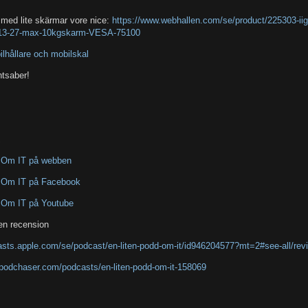
 med lite skärmar vore nice:
https://www.webhallen.com/se/product/225303-iig
-13-27-max-10kgskarm-VESA-75100
lhållare och mobilskal
htsaber!
 Om IT på webben
 Om IT på Facebook
 Om IT på Youtube
en recension
asts.apple.com/se/podcast/en-liten-podd-om-it/id946204577?mt=2#see-all/rev
.podchaser.com/podcasts/en-liten-podd-om-it-158069