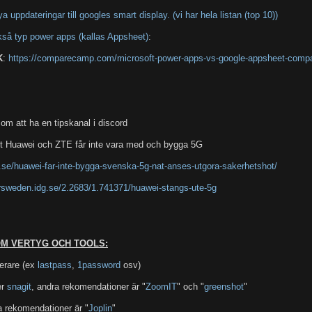
uppdateringar till googles smart display. (vi har hela listan (top 10))
kså typ power apps (kallas Appsheet)
:
K
:
https://comparecamp.com/microsoft-power-apps-vs-google-appsheet-compa
s om att ha en tipskanal i discord
ut Huawei och ZTE får inte vara med och bygga 5G
d.se/huawei-far-inte-bygga-svenska-5g-nat-anses-utgora-sakerhetshot/
rsweden.idg.se/2.2683/1.741371/huawei-stangs-ute-5g
OM VERTYG OCH TOOLS:
erare (ex
lastpass
,
1password
osv)
er
snagit
, andra rekomendationer är "
ZoomIT
" och "
greenshot
"
a rekomendationer är "
Joplin
"