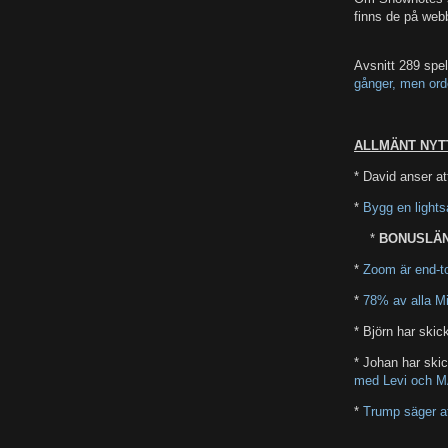
finns de på web
Avsnitt 289 spe
gånger, men orde
ALLMÄNT NYT
* David anser at
*
Bygg en lights
*
BONUSLÄ
*
Zoom är end-t
*
78% av alla Mi
* Björn har skick
* Johan har skic
med Levi och MA
*
Trump säger at