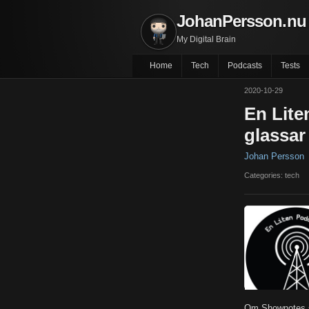
JohanPersson.nu
My Digital Brain
Home
Tech
Podcasts
Tests
2020-10-29
En Lite
glassar 
Johan Persson
Categories: tech
Om Shownotes s