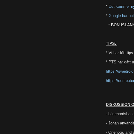
*
Det kommer nya 
*
Google har oc
*
BONUSLÄN
TIPS:
* Vi har fått tip
* PTS har gått 
https://swedroi
https://compute
DISKUSSION 
- Lösenordshant
- Johan använd
- Onenote, andr