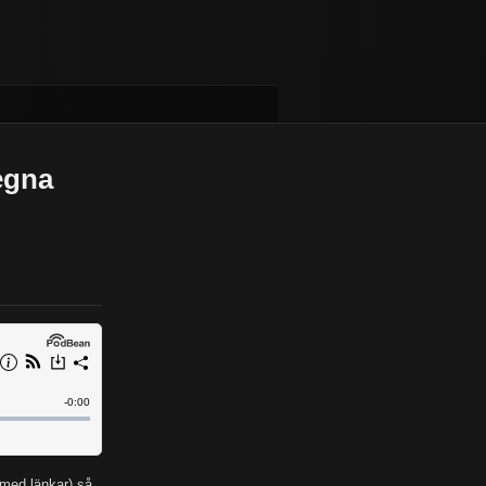
 egna
med länkar) så