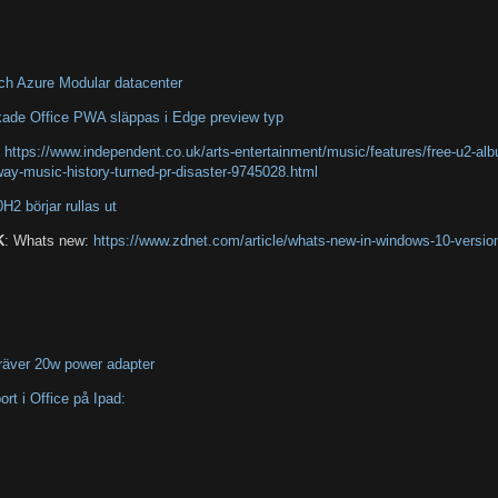
ch Azure Modular datacenter
kade Office PWA släppas i Edge preview typ
K
https://www.independent.co.uk/arts-entertainment/music/features/free-u2-a
ay-music-history-turned-pr-disaster-9745028.html
2 börjar rullas ut
K
: Whats new:
https://www.zdnet.com/article/whats-new-in-windows-10-versio
räver 20w power adapter
rt i Office på Ipad: