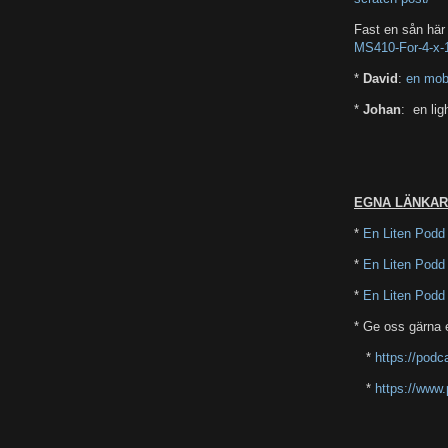
Fast en sån här
MS410-For-4-x
*
David
:
en mobi
*
Johan
: en lig
EGNA LÄNKAR
*
En Liten Podd
*
En Liten Podd
*
En Liten Podd
* Ge oss gärna 
*
https://podc
*
https://www