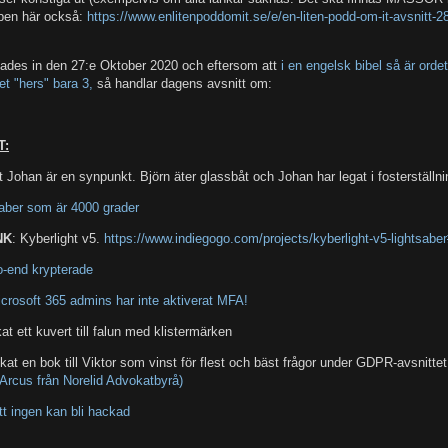
ben här också:
https://www.enlitenpoddomit.se/e/en-liten-podd-om-it-avsnitt-2
lades in den 27:e Oktober 2020 och eftersom att
i en engelsk bibel så är orde
t "hers" bara 3,
så handlar dagens avsnitt om:
T:
t Johan är en synpunkt. Björn äter glassbåt och Johan har legat i fosterställni
aber som är 4000 grader
NK
: Kyberlight v5.
https://www.indiegogo.com/projects/kyberlight-v5-lightsaber
o-end krypterade
crosoft 365 admins har inte aktiverat MFA!
at ett kuvert till falun med klistermärken
kat en bok till Viktor som vinst för flest och bäst frågor under GDPR-avsnitte
rcus från Norelid Advokatbyrå)
t ingen kan bli hackad