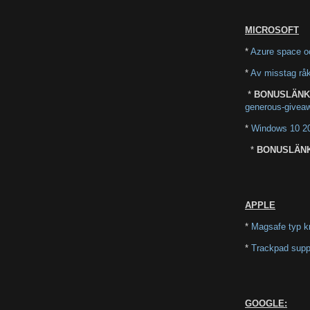
MICROSOFT
*
Azure space o
*
Av misstag rå
*
BONUSLÄN
generous-giveaw
*
Windows 10 20H
*
BONUSLÄN
APPLE
*
Magsafe typ k
*
Trackpad suppo
GOOGLE: