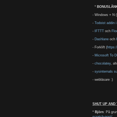
*
BONUSLÄN
- Windows + N (
-
Todoist addin 
-
IFTTT
och
Flo
-
Dashlane
och
- Forklift (
https:
-
Microsoft To D
-
chocolatey
, al
-
sysinternals s
- webläsare :)
SHUT UP AND
*
Björn
: På gru
scratch-post/