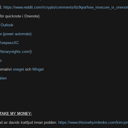
K
:
https://www.reddit.com/r/crypto/comments/6z9qra/how_insecure_is_onenot
för quicknote i Onenote)
i Outlook
w (power automate)
KeepassXC
//binarynights.com/
)
o
ternativt
oneget
och
Winget
uiten
 TAKE MY MONEY:
nd av davids kattljud innan podden:
https://www.thisiswhyimbroke.com/kim-jon