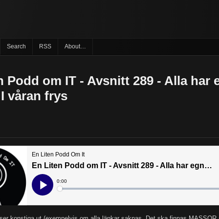
Search
RSS
About…
n Podd om IT - Avsnitt 289 - Alla har
I våran frys
er konstiga ut (exempelvis om alla länkar saknas. Det ska finnas MASSOR 