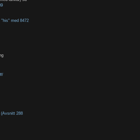
89
t "his" med 8472
ng
#/
t
(Avsnitt 288