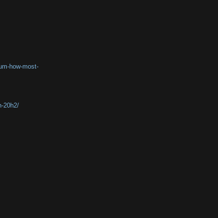
lbum-how-most-
n-20h2/