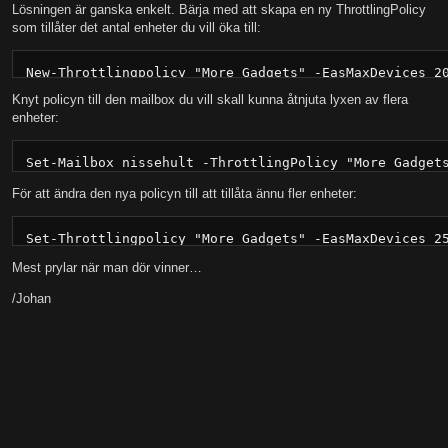
Lösningen är ganska enkelt. Bärja med att skapa en ny ThrottlingPolicy
som tillåter det antal enheter du vill öka till:
New-Throttlingpolicy "More Gadgets" -EasMaxDevices 2
Knyt policyn till den mailbox du vill skall kunna åtnjuta lyxen av flera
enheter:
Set-Mailbox nissehult -ThrottlingPolicy "More Gadget
För att ändra den nya policyn till att tillåta ännu fler enheter:
Set-Throttlingpolicy "More Gadgets" -EasMaxDevices 2
Mest prylar när man dör vinner…
/Johan