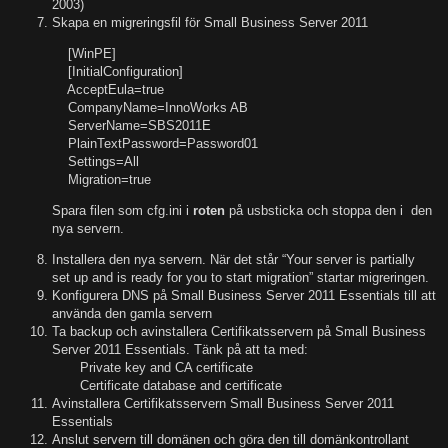
2003)
Skapa en migreringsfil för Small Business Server 2011
[WinPE]
[InitialConfiguration]
AcceptEula=true
CompanyName=InnoWorks AB
ServerName=SBS2011E
PlainTextPassword=Password01
Settings=All
Migration=true
Spara filen som cfg.ini i
roten
på usbsticka och stoppa den i den
nya servern.
Installera den nya servern. När det står “Your server is partially
set up and is ready for you to start migration” startar migreringen.
Konfigurera DNS på Small Business Server 2011 Essentials till att
använda den gamla servern
Ta backup och avinstallera Certifikatsservern på Small Business
Server 2011 Essentials. Tänk på att ta med:
Private key and CA certificate
Certificate database and certificate
Avinstallera Certifikatsservern Small Business Server 2011
Essentials
Anslut servern till domänen och göra den till domänkontrollant