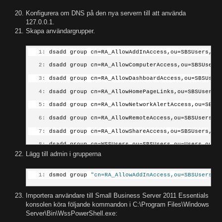
Konfigurera om DNS på den nya servern till att använda
127.0.0.1.
Skapa användargrupper.
   1:
 dsadd group cn=RA_AllowAddInAccess,ou=SBSUsers,ou
   2:
 dsadd group cn=RA_AllowComputerAccess,ou=SBSUsers
   3:
 dsadd group cn=RA_AllowDashboardAccess,ou=SBSUser
   4:
 dsadd group cn=RA_AllowHomePageLinks,ou=SBSUsers,
   5:
 dsadd group cn=RA_AllowNetworkAlertAccess,ou=SBSU
   6:
 dsadd group cn=RA_AllowRemoteAccess,ou=SBSUsers,o
   7:
 dsadd group cn=RA_AllowShareAccess,ou=SBSUsers,ou
   8:
 dsadd group cn=WSSUsers,ou=SBSUsers,ou=Users,ou=M
Lägg till admin i grupperna
   1:
 dsmod group 
"cn=RA_AllowAddInAccess,ou=SBSUsers,o
Importera användare till Small Business Server 2011 Essentials
konsolen köra följande kommandon i C:\Program Files\Windows
Server\Bin\WssPowerShell.exe: