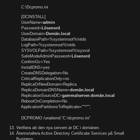
C:\Dcpromo.ini
[DCINSTALL]
UserName=
admin
Password=
Lösenord
UserDomain=
Domän.local
DatabasePath=%systemroot%\ntds
LogPath=%systemroot%\ntds
SYSVOLPath=%systemroot%\sysvol
SafeModeAdminPassword=
Lösenord
ConfirmGc=Yes
InstallDNS=yes
CreateDNSDelegation=No
CriticalReplicationOnly=no
ReplicaOrNewDomain=Replica
ReplicaDomainDNSName=
domän.local
ReplicationSourceDC=
gammalserver.domän.local
RebootOnCompletion=No
ApplicationPartitionsToReplicate=""*"";
DCPROMO /unattend:”C:\dcpromo.ini”
Verifiera att den nya servern är DC i domänen.
Återinstallera Active Directory Certificate Services på Small
Business