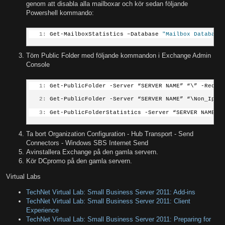
genom att disabla alla mailboxar och kör sedan följande
Powershell kommando:
   1:
 Get-MailboxStatistics –Database 
"Mailbox Database
Töm Public Folder med följande kommandon i Exchange Admin
Console
   1:
 Get-PublicFolder -Server “SERVER NAME” “\” -Recur
   2:
 Get-PublicFolder -Server “SERVER NAME” “\Non_Ipm_
   3:
 Get-PublicFolderStatistics -Server “SERVER NAME” 
Ta bort Organization Configuration - Hub Transport - Send
Connectors - Windows SBS Internet Send
Avinstallera Exchange på den gamla servern.
Kör DCpromo på den gamla servern.
Virtual Labs
TechNet Virtual Lab: Small Business Server 2011: Add-ins
TechNet Virtual Lab: Small Business Server 2011: Client
Experience
TechNet Virtual Lab: Small Business Server 2011: Preparing for