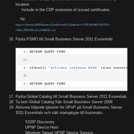
location.
Include in the CDP extension of issued certificates.
för:
ht
tp://<ServerDNSName
>/CertEnroll/<CaName><CRLNAMESUFFIX>
<DELATACRLALLOWED>.crl
Flytta FSMO till Small Business Server 2011 Essentials
   1:
 NETDOM QUERY FSMO
   2:
   3:
 ntdsutil 
"activate instance NTDS"
 roles connectio
   4:
   5:
 NETDOM QUERY FSMO
Flytta Global Catalog till Small Business Server 2011 Essentials
Ta bort Global Catalog från Small Business Server 2008
Aktivera följande tjänster för UPnP på Small Business Server
2011 Essentials och sätt startuptype till Automatic:
SSDP Discovery
UPNP Device Host
Windows Server UPNP Device Service