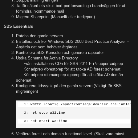
Stoppa mailmigreringen
Ta för säkerhets skull bort portforwarding i brandväggen för att
förhindra inkommande mail
Migrera Sharepoint (Manuellt eller tredjepart)
SBS Essentials
Patcha den gamla servern
Installera och kör Windows SBS 2008 Best Practice Analyzer –
Åtgärda det som behöver åtgärdas
Kontrollera SBS Konsolen och generera rapporter
Utöka Schema för Active Directory
Från installations CDn för SBS 2011 E i \support\adprep
Kör adprep /forestprep för att utöka AD forest schemat
Kör adprep /domainprep /gpprep för att utöka AD domän
schemat
Konfigurera tidssynk på den gamla servern (Viktigt för SBS
migreringen)
   1:
 w32tm /config /syncfromflags:domhier /reliable:no
   2:
 net stop w32time
   3:
 net start w32time
Verifiera forest och domain functional level. (Skall vara minst