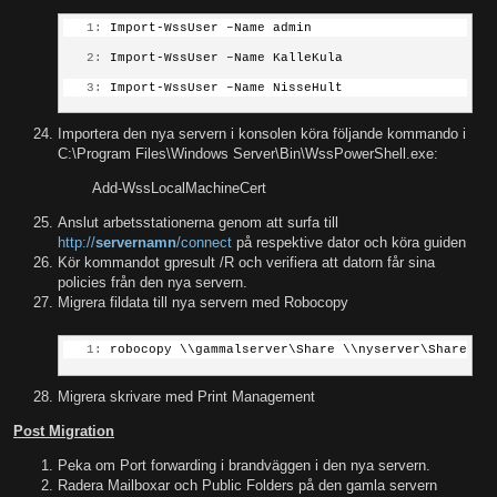
   1:
 Import-WssUser –Name admin
   2:
 Import-WssUser –Name KalleKula
   3:
 Import-WssUser –Name NisseHult
Importera den nya servern i konsolen köra följande kommando i
C:\Program Files\Windows Server\Bin\WssPowerShell.exe:
Add-WssLocalMachineCert
Anslut arbetsstationerna genom att surfa till
http://
servernamn
/connect
på respektive dator och köra guiden
Kör kommandot gpresult /R och verifiera att datorn får sina
policies från den nya servern.
Migrera fildata till nya servern med Robocopy
   1:
 robocopy \\gammalserver\Share \\nyserver\Share /E
Migrera skrivare med Print Management
Post Migration
Peka om Port forwarding i brandväggen i den nya servern.
Radera Mailboxar och Public Folders på den gamla servern