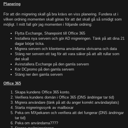
Planering
För att din migrering skall gå bra krävs en viss planering. Fundera ut i
vilken ordning momenten skall göras för att det skall gå så smidigt som
möjligt. I mitt fall gör jag momenten i följande ordning:
Flytta Exchange, Sharepoint till Office 365
Installera nya servern och gör AD migreringen. Tänk på att dina 21
dagar börjar ticka.
Migrera servern och klienterna användarna skrivarna och data
Stäng ner servern ett tag för att vara säker på att allt rullar som
det skall
Avinstallera Exchange på den gamla servern
Kör DCpromo på den gamla servern
Stäng ner den gamla servern
Office 365
Skapa kundens Office 365 konto.
Verifiera kundens domän i Office 365 (DNS ändringar tar tid)
Migrera användare (tänk på att du anger korrekt användarplats)
Starta migreringssynk av mailboxar
Peka om MXpekaren och verifiera att det fungerar (DNS ändringar
tar tid)
Peka om användarna????