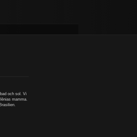
 bad och sol. Vi
s Klênias mamma.
rasilien.