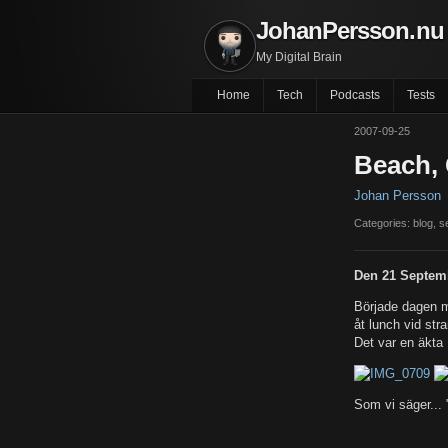
JohanPersson.nu
My Digital Brain
Home
Tech
Podcasts
Tests
2007-09-25
Beach, 
Johan Persson
Categories: blog, 
Den 21 Septem
Började dagen me
åt lunch vid str
Det var en äkta 
Som vi säger... 