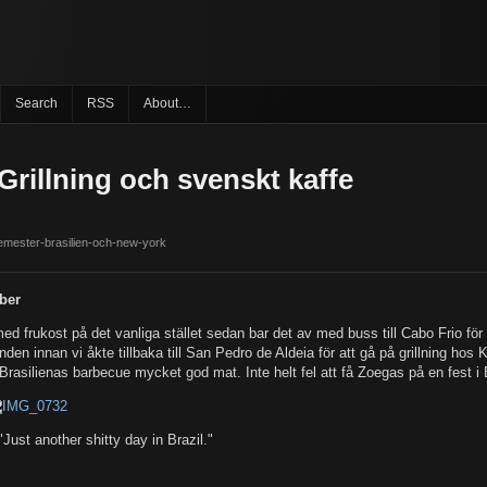
Search
RSS
About…
Grillning och svenskt kaffe
semester-brasilien-och-new-york
ber
d frukost på det vanliga stället sedan bar det av med buss till Cabo Frio för
anden innan vi åkte tillbaka till San Pedro de Aldeia för att gå på grillning ho
Brasilienas barbecue mycket god mat. Inte helt fel att få Zoegas på en fest i B
"Just another shitty day in Brazil."